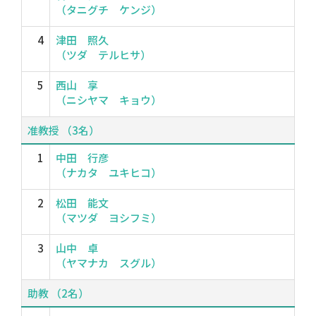
（タニグチ ケンジ）
4
津田 照久
（ツダ テルヒサ）
5
西山 享
（ニシヤマ キョウ）
准教授 （3名）
1
中田 行彦
（ナカタ ユキヒコ）
2
松田 能文
（マツダ ヨシフミ）
3
山中 卓
（ヤマナカ スグル）
助教 （2名）