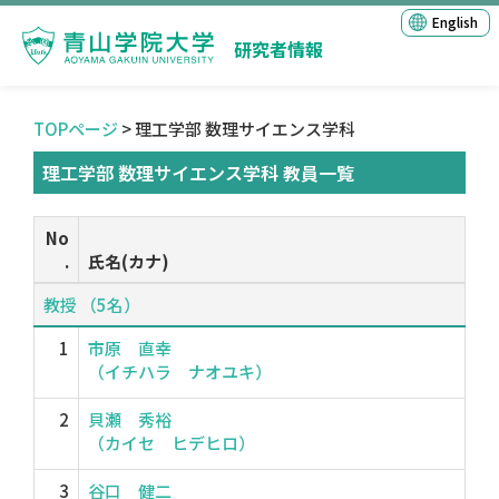
English
研究者情報
TOPページ
> 理工学部 数理サイエンス学科
理工学部 数理サイエンス学科 教員一覧
No
.
氏名(カナ)
教授 （5名）
1
市原 直幸
（イチハラ ナオユキ）
2
貝瀬 秀裕
（カイセ ヒデヒロ）
3
谷口 健二