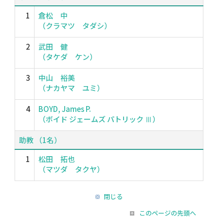
1
倉松 中
（クラマツ タダシ）
2
武田 健
（タケダ ケン）
3
中山 裕美
（ナカヤマ ユミ）
4
BOYD, James P.
（ボイド ジェームズ パトリック Ⅲ）
助教 （1名）
1
松田 拓也
（マツダ タクヤ）
閉じる
このページの先頭へ