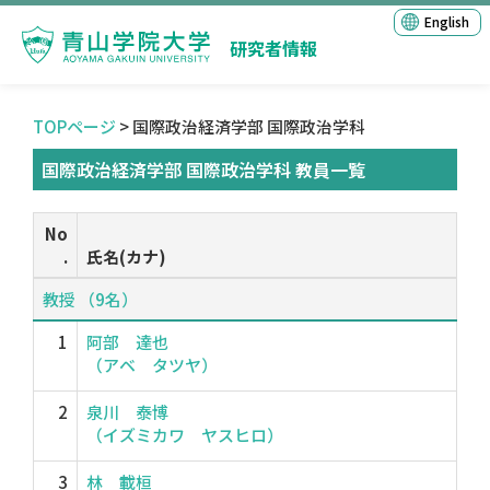
English
研究者情報
TOPページ
> 国際政治経済学部 国際政治学科
国際政治経済学部 国際政治学科 教員一覧
No
.
氏名(カナ)
教授 （9名）
1
阿部 達也
（アベ タツヤ）
2
泉川 泰博
（イズミカワ ヤスヒロ）
3
林 載桓