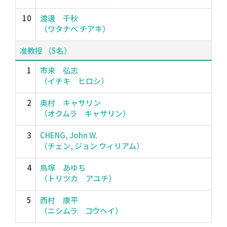
10
渡邊 千秋
（ワタナベ チアキ）
准教授 （5名）
1
市来 弘志
（イチキ ヒロシ）
2
奥村 キャサリン
（オクムラ キャサリン）
3
CHENG, John W.
（チェン, ジョン ウィリアム）
4
鳥塚 あゆち
（トリツカ アユチ）
5
西村 康平
（ニシムラ コウヘイ）