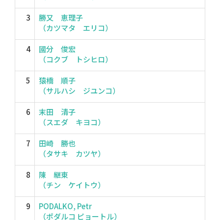
3
勝又 恵理子
（カツマタ エリコ）
4
國分 俊宏
（コクブ トシヒロ）
5
猿橋 順子
（サルハシ ジユンコ）
6
末田 清子
（スエダ キヨコ）
7
田崎 勝也
（タサキ カツヤ）
8
陳 継東
（チン ケイトウ）
9
PODALKO, Petr
（ポダルコ ピョートル）