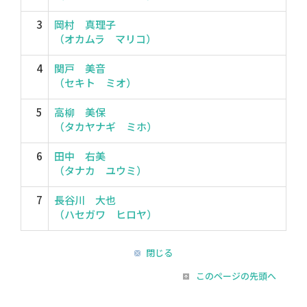
3
岡村 真理子
（オカムラ マリコ）
4
関戸 美音
（セキト ミオ）
5
高柳 美保
（タカヤナギ ミホ）
6
田中 右美
（タナカ ユウミ）
7
長谷川 大也
（ハセガワ ヒロヤ）
閉じる
このページの先頭へ