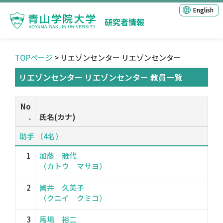
English
研究者情報
TOPページ
> リエゾンセンター リエゾンセンター
リエゾンセンター リエゾンセンター 教員一覧
No
.
氏名(カナ)
助手 （4名）
1
加藤 雅代
（カトウ マサヨ）
2
國井 久美子
（クニイ クミコ）
3
馬場 裕二