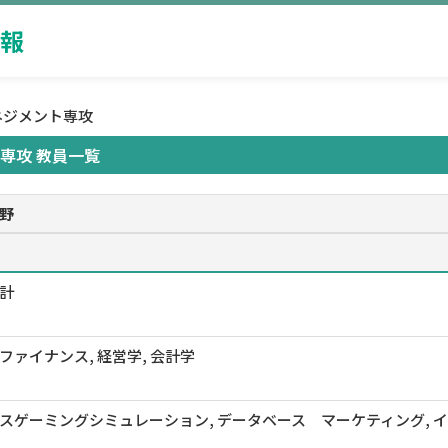
報
ネジメント専攻
専攻 教員一覧
野
計
ファイナンス, 経営学, 会計学
スゲーミングシミュレーション, データベース マーケティング, 