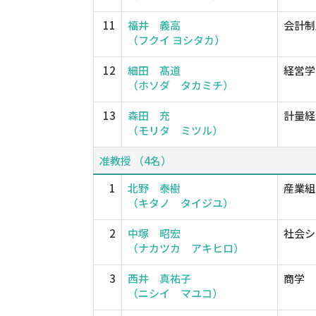
11
福井 義高
会計制
（フクイ ヨシタカ）
12
細田 髙道
経営学
（ホソダ タカミチ）
13
森田 充
計量経
（モリタ ミツル）
准教授 （4名）
1
北野 泰樹
産業組
（キタノ タイジユ）
2
中塚 昭宏
社会シ
（ナカツカ アキヒロ）
3
西井 真祐子
商学
（ニシイ マユコ）