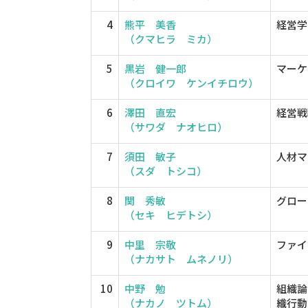
4
熊平 美香
経営学
（クマヒラ ミカ）
5
黒岩 健一郎
マーケ
（クロイワ ケンイチロウ）
6
澤田 直宏
経営戦
（サワダ ナオヒロ）
7
須田 敏子
人材マ
（スダ トシコ）
8
関 秀敏
グロー
（セキ ヒデトシ）
9
中里 宗敬
ファイ
（ナカサト ムネノリ）
10
中野 勉
組織論
（ナカノ ツトム）
織行動