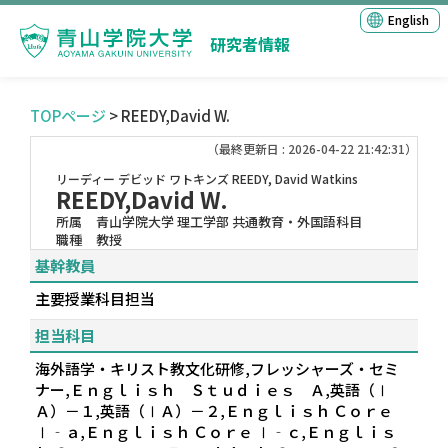
English
研究者情報
TOPページ
> REEDY,David W.
（最終更新日 : 2026-04-22 21:42:31）
リーディー デビッド ワトキンズ
REEDY, David Watkins
REEDY,David W.
所属
青山学院大学 理工学部 共通教育・外国語科目
職種
教授
基幹教員
主要授業科目担当
担当科目
海外語学・キリスト教文化研修,フレッシャーズ・セミ
ナー,Ｅｎｇｌｉｓｈ Ｓｔｕｄｉｅｓ Ａ,英語（Ⅰ
Ａ）－１,英語（ⅠＡ）－２,Ｅｎｇｌｉｓｈ Ｃｏｒｅ
Ⅰ‐ａ,Ｅｎｇｌｉｓｈ Ｃｏｒｅ Ⅰ‐ｃ,Ｅｎｇｌｉｓ