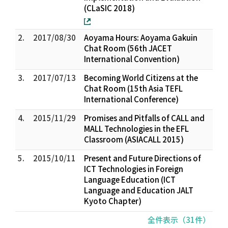
(CLaSIC 2018)
2.
2017/08/30
Aoyama Hours: Aoyama Gakuin
Chat Room (56th JACET
International Convention)
3.
2017/07/13
Becoming World Citizens at the
Chat Room (15th Asia TEFL
International Conference)
4.
2015/11/29
Promises and Pitfalls of CALL and
MALL Technologies in the EFL
Classroom (ASIACALL 2015)
5.
2015/10/11
Present and Future Directions of
ICT Technologies in Foreign
Language Education (ICT
Language and Education JALT
Kyoto Chapter)
全件表示（31件）