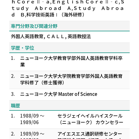
ｈ Ｃｏｒｅ Ⅱ‐ａ,Ｅｎｇｌｉｓｈ Ｃｏｒｅ Ⅱ‐ｃ,Ｓ
ｔｕｄｙ Ａｂｒｏａｄ Ａ,Ｓｔｕｄｙ Ａｂｒｏａ
ｄ Ｂ,科学技術英語Ⅰ（海外研修）
専門分野及び関連分野
外国人英語教育, ＣＡＬＬ, 英語教授法
学歴・学位
1.
ニューヨーク大学教育学部外国人英語教育学科卒
業
2.
ニューヨーク大学大学院教育学部外国人英語教育
学科修了（修士獲得）
3.
ニューヨーク大学 Master of Science
職歴
1.
1988/09 ～
セラジェイヘイルハイスクール
1989/06
（ニューヨーク） カウンセラー
2.
1989/09 ～
アイエスエス通訳研修センター