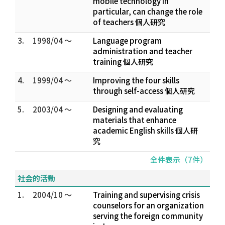
mobile technology in
particular, can change the role
of teachers 個人研究
3.
1998/04 ～
Language program
administration and teacher
training 個人研究
4.
1999/04 ～
Improving the four skills
through self-access 個人研究
5.
2003/04 ～
Designing and evaluating
materials that enhance
academic English skills 個人研
究
全件表示（7件）
社会的活動
1.
2004/10 ～
Training and supervising crisis
counselors for an organization
serving the foreign community