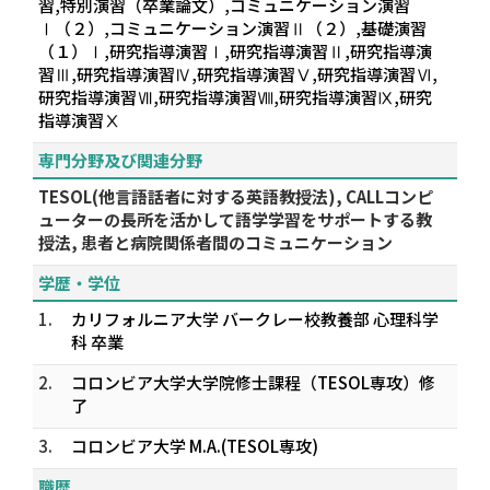
習,特別演習（卒業論文）,コミュニケーション演習
Ⅰ（２）,コミュニケーション演習Ⅱ（２）,基礎演習
（１）Ⅰ,研究指導演習Ⅰ,研究指導演習Ⅱ,研究指導演
習Ⅲ,研究指導演習Ⅳ,研究指導演習Ⅴ,研究指導演習Ⅵ,
研究指導演習Ⅶ,研究指導演習Ⅷ,研究指導演習Ⅸ,研究
指導演習Ⅹ
専門分野及び関連分野
TESOL(他言語話者に対する英語教授法), CALLコンピ
ューターの長所を活かして語学学習をサポートする教
授法, 患者と病院関係者間のコミュニケーション
学歴・学位
1.
カリフォルニア大学 バークレー校教養部 心理科学
科 卒業
2.
コロンビア大学大学院修士課程（TESOL専攻）修
了
3.
コロンビア大学 M.A.(TESOL専攻)
職歴