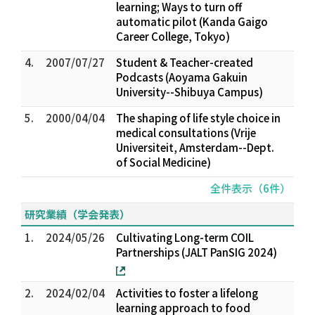
learning; Ways to turn off
automatic pilot (Kanda Gaigo
Career College, Tokyo)
4.
2007/07/27
Student & Teacher-created
Podcasts (Aoyama Gakuin
University--Shibuya Campus)
5.
2000/04/04
The shaping of life style choice in
medical consultations (Vrije
Universiteit, Amsterdam--Dept.
of Social Medicine)
全件表示（6件）
研究業績（学会発表）
1.
2024/05/26
Cultivating Long-term COIL
Partnerships (JALT PanSIG 2024)
2.
2024/02/04
Activities to foster a lifelong
learning approach to food