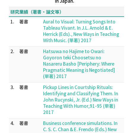
in Japan.
研究業績（著書・論文等）
1.
著書
Aural to Visual: Turning Songs Into
Tableau Vivant. In J.L. Arnold & E.
Herrick (Eds)., New Ways in Teaching
With Music. (単著) 2017
2.
著書
Hatsuwa no Hajime to Owari:
Goyoron teki Choosetsu no
Nasareru Basho [Periphery: Where
Pragmatic Meaning is Negotiated]
(単著) 2017
3.
著書
Pickup Lines in Courtship Rituals:
Identifying and Classifying Them. In
John Rucynski, Jr. (Ed.) New Ways in
Teaching With Humor,91-95 (単著)
2017
4.
著書
Business conference simulations. In
C. S. C. Chan & E. Frendo (Eds.) New