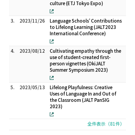
culture (ETJ Tokyo Expo)
3.
2023/11/26
Language Schools’ Contributions
to Lifelong Learning (JALT2023
International Conference)
4.
2023/08/12
Cultivating empathy through the
use of student-created first-
person vignettes (OkiJALT
Summer Symposium 2023)
5.
2023/05/13
Lifelong Playfulness: Creative
Uses of Language In and Out of
the Classroom (JALT PanSIG
2023)
全件表示（81件）