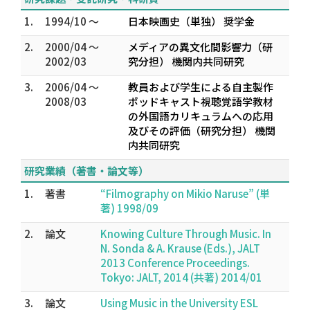
1.
1994/10 ～
日本映画史（単独） 奨学金
2.
2000/04 ～
メディアの異文化間影響力（研
2002/03
究分担） 機関内共同研究
3.
2006/04 ～
教員および学生による自主製作
2008/03
ポッドキャスト視聴覚語学教材
の外国語カリキュラムへの応用
及びその評価（研究分担） 機関
内共同研究
研究業績（著書・論文等）
1.
著書
“Filmography on Mikio Naruse” (単
著) 1998/09
2.
論文
Knowing Culture Through Music. In
N. Sonda & A. Krause (Eds.), JALT
2013 Conference Proceedings.
Tokyo: JALT, 2014 (共著) 2014/01
3.
論文
Using Music in the University ESL