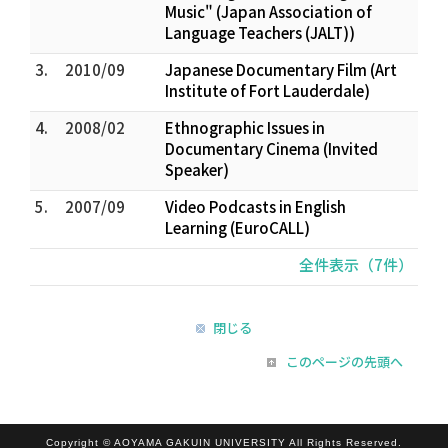
Music" (Japan Association of
Language Teachers (JALT))
3.
2010/09
Japanese Documentary Film (Art
Institute of Fort Lauderdale)
4.
2008/02
Ethnographic Issues in
Documentary Cinema (Invited
Speaker)
5.
2007/09
Video Podcasts in English
Learning (EuroCALL)
全件表示（7件）
閉じる
このページの先頭へ
Copyright © AOYAMA GAKUIN UNIVERSITY All Rights Reserved.