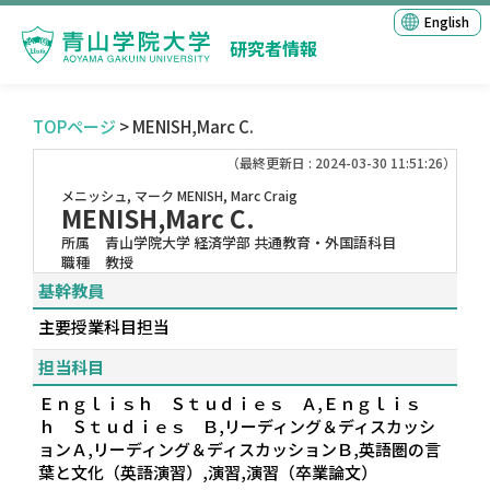
English
研究者情報
TOPページ
> MENISH,Marc C.
（最終更新日 : 2024-03-30 11:51:26）
メニッシュ, マーク
MENISH, Marc Craig
MENISH,Marc C.
所属
青山学院大学 経済学部 共通教育・外国語科目
職種
教授
基幹教員
主要授業科目担当
担当科目
Ｅｎｇｌｉｓｈ Ｓｔｕｄｉｅｓ Ａ,Ｅｎｇｌｉｓ
ｈ Ｓｔｕｄｉｅｓ Ｂ,リーディング＆ディスカッシ
ョンＡ,リーディング＆ディスカッションＢ,英語圏の言
葉と文化（英語演習）,演習,演習（卒業論文）