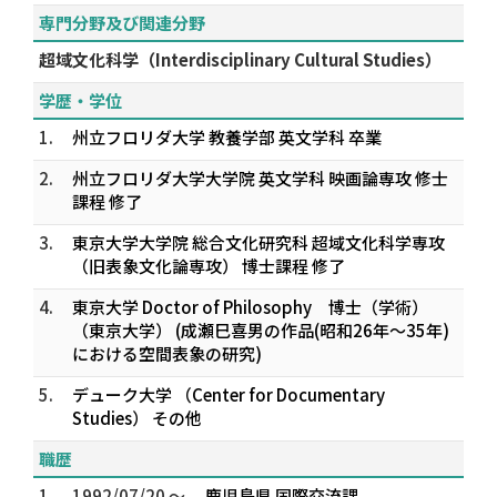
専門分野及び関連分野
超域文化科学（Interdisciplinary Cultural Studies）
学歴・学位
1.
州立フロリダ大学 教養学部 英文学科 卒業
2.
州立フロリダ大学大学院 英文学科 映画論専攻 修士
課程 修了
3.
東京大学大学院 総合文化研究科 超域文化科学専攻
（旧表象文化論専攻） 博士課程 修了
4.
東京大学 Doctor of Philosophy 博士（学術）
（東京大学） (成瀬巳喜男の作品(昭和26年～35年)
における空間表象の研究)
5.
デューク大学 （Center for Documentary
Studies） その他
職歴
1.
1992/07/20 ～
鹿児島県 国際交流課