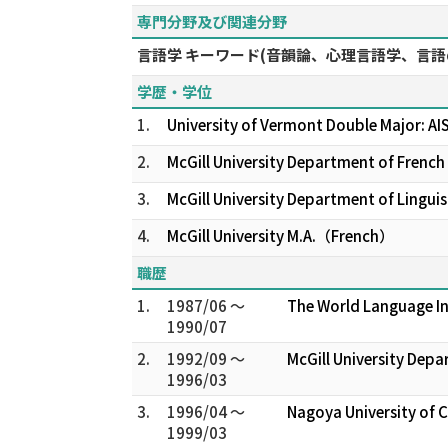
専門分野及び関連分野
言語学 キーワード(音韻論、心理言語学、言語
学歴・学位
1.
University of Vermont Double Major: 
2.
McGill University Department of Frenc
3.
McGill University Department of Lingui
4.
McGill University M.A.（French）
職歴
1.
1987/06 ～
The World Language In
1990/07
2.
1992/09 ～
McGill University Depa
1996/03
3.
1996/04 ～
Nagoya University of 
1999/03