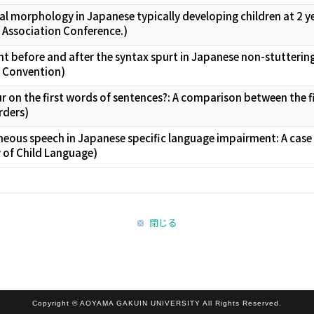
 morphology in Japanese typically developing children at 2 yea
s Association Conference.)
 before and after the syntax spurt in Japanese non-stutterin
3 Convention)
ccur on the first words of sentences?: A comparison between the
rders)
neous speech in Japanese specific language impairment: A case
y of Child Language)
閉じる
Copyright © AOYAMA GAKUIN UNIVERSITY All Rights Reserved.