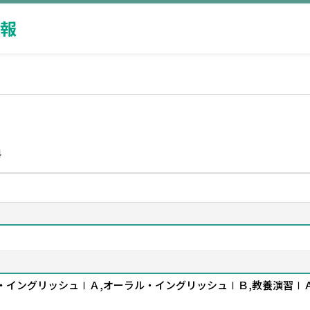
報
科
イングリッシュⅠＡ,オーラル・イングリッシュⅠＢ,教養演習ⅠＡ