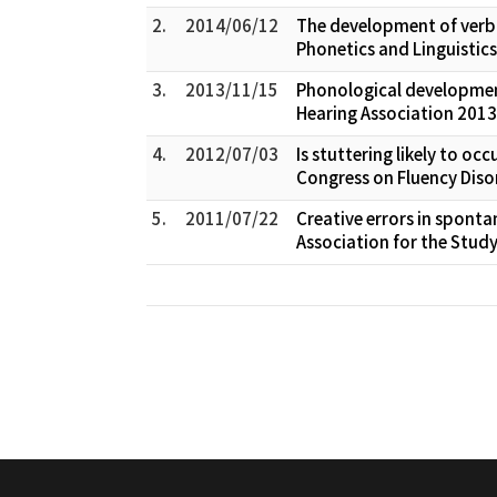
2.
2014/06/12
The development of verbal
Phonetics and Linguistic
3.
2013/11/15
Phonological development
Hearing Association 201
4.
2012/07/03
Is stuttering likely to o
Congress on Fluency Diso
5.
2011/07/22
Creative errors in sponta
Association for the Stud