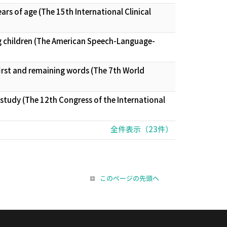
rs of age (The 15th International Clinical
g children (The American Speech-Language-
 first and remaining words (The 7th World
 study (The 12th Congress of the International
全件表示（23件）
このページの先頭へ