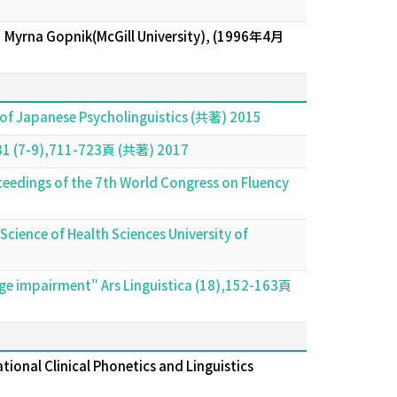
Myrna Gopnik(McGill University), (1996年4月
 of Japanese Psycholinguistics (共著) 2015
s 31 (7-9),711-723頁 (共著) 2017
ceedings of the 7th World Congress on Fluency
Science of Health Sciences University of
uage impairment" Ars Linguistica (18),152-163頁
tional Clinical Phonetics and Linguistics