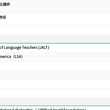
任講師
教授
of Language Teachers (JALT)
f America（LSA）
undation Scholarship（J.Wilfred Anctil Foundation）