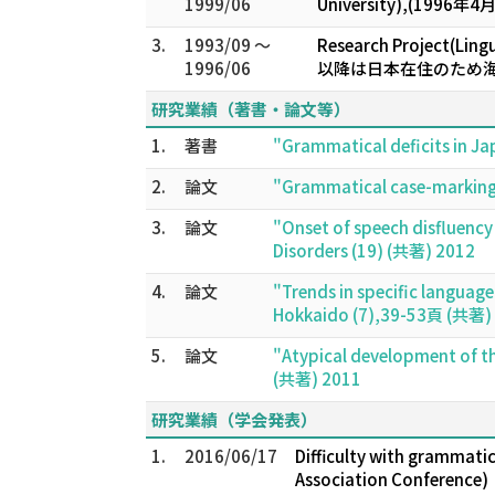
1999/06
University),(
3.
1993/09 ～
Research Project(Lin
1996/06
以降は日本在住のため海
研究業績（著書・論文等）
1.
著書
"Grammatical deficits in J
2.
論文
"Grammatical case-marking i
3.
論文
"Onset of speech disfluency
Disorders (19) (共著) 2012
4.
論文
"Trends in specific language
Hokkaido (7),39-53頁 (共著)
5.
論文
"Atypical development of th
(共著) 2011
研究業績（学会発表）
1.
2016/06/17
Difficulty with grammatic
Association Conference)