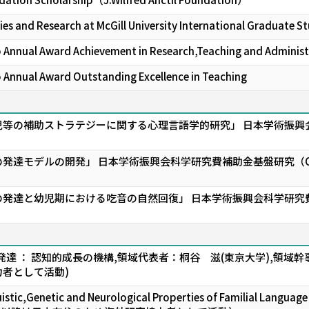
ies and Research at McGill University International Graduate S
nnual Award Achievement in Research,Teaching and Administ
nnual Award Outstanding Excellence in Teaching
児等の補助ストラテジーに関する心理言語学的研究」 日本学術振興
発達モデルの開発」 日本学術振興会科学研究費補助金基盤研究（
の発達と幼児期における吃音の自然回復」 日本学術振興会科学研究
ect(心の発達 ： 認知的成長の機構,領域代表者：桐谷 滋(東京大学),領
者として活動)
uistic,Genetic and Neurological Properties of Familial Lang