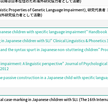
1996年4月以降は日本在住のため海外研究協力者として活動)
guistic Properties of Genetic Language Impairment), 研究代表者：
外研究協力者として活動)
apanese children with specific language impairment" Handbook
n Japanese children with SLI" Clinical Linguistics & Phonetic
 and the syntax spurt in Japanese non-stuttering children" Pro
 impairment: A linguistic perspective" Journal of Psychological 
 2012
e passive construction in a Japanese child with specific lang
al case-marking in Japanese children with SLI. (The 16th Interna