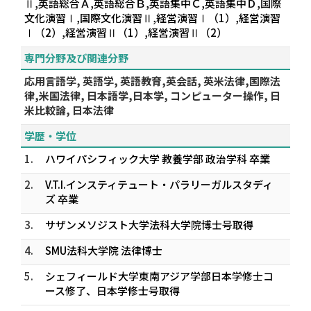
Ⅱ,英語総合Ａ,英語総合Ｂ,英語集中Ｃ,英語集中Ｄ,国際
文化演習Ⅰ,国際文化演習Ⅱ,経営演習Ⅰ（1）,経営演習
Ⅰ（2）,経営演習Ⅱ（1）,経営演習Ⅱ（2）
専門分野及び関連分野
応用言語学, 英語学, 英語教育,英会話, 英米法律,国際法
律,米国法律, 日本語学,日本学, コンピューター操作, 日
米比較論, 日本法律
学歴・学位
1.
ハワイパシフィック大学 教養学部 政治学科 卒業
2.
V.T.I.インスティテュート・パラリーガルスタディ
ズ 卒業
3.
サザンメソジスト大学法科大学院博士号取得
4.
SMU法科大学院 法律博士
5.
シェフィールド大学東南アジア学部日本学修士コ
ース修了、日本学修士号取得