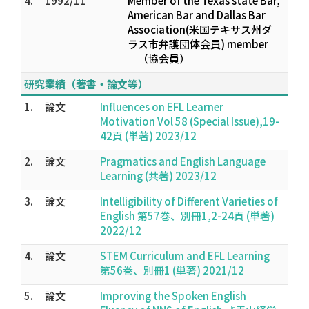
4.
1992/11
Member of the Texas state Bar,
American Bar and Dallas Bar
Association(米国テキサス州ダ
ラス市弁護団体会員) member
（協会員）
研究業績（著書・論文等）
1.
論文
Influences on EFL Learner
Motivation Vol 58 (Special Issue),19-
42頁 (単著) 2023/12
2.
論文
Pragmatics and English Language
Learning (共著) 2023/12
3.
論文
Intelligibility of Different Varieties of
English 第57巻、別冊1,2-24頁 (単著)
2022/12
4.
論文
STEM Curriculum and EFL Learning
第56巻、別冊1 (単著) 2021/12
5.
論文
Improving the Spoken English