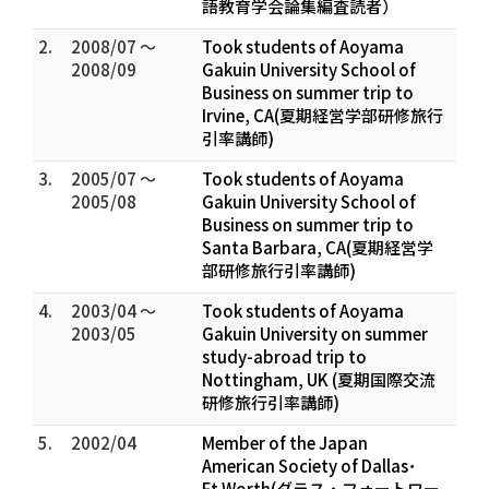
語教育学会論集編査読者）
2.
2008/07 ～
Took students of Aoyama
2008/09
Gakuin University School of
Business on summer trip to
Irvine, CA(夏期経営学部研修旅行
引率講師)
3.
2005/07 ～
Took students of Aoyama
2005/08
Gakuin University School of
Business on summer trip to
Santa Barbara, CA(夏期経営学
部研修旅行引率講師)
4.
2003/04 ～
Took students of Aoyama
2003/05
Gakuin University on summer
study-abroad trip to
Nottingham, UK (夏期国際交流
研修旅行引率講師)
5.
2002/04
Member of the Japan
American Society of Dallas･
Ft.Worth(ダラス・フォートワー