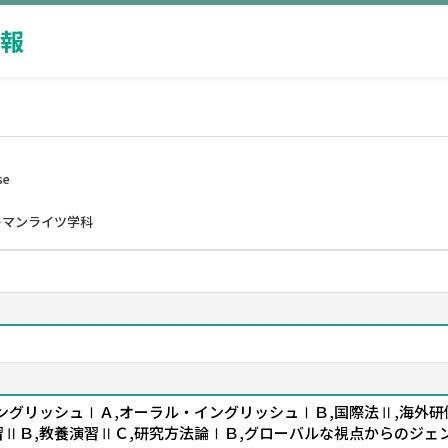
報
se
ーマンライツ学科
グリッシュⅠＡ,オーラル・イングリッシュⅠＢ,国際法Ⅱ,海外研修
習ⅡＢ,教養演習ⅡＣ,研究方法論ⅠＢ,グローバルな視点からのジ