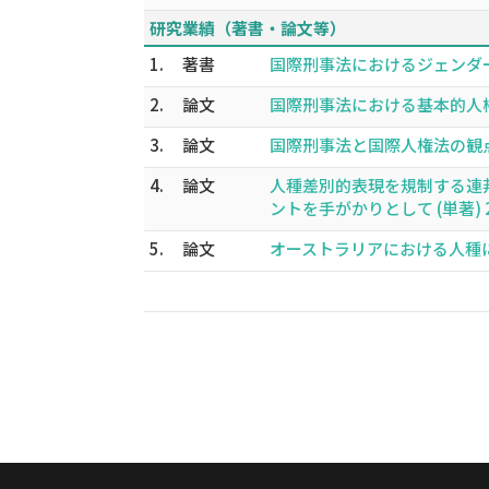
研究業績（著書・論文等）
1.
著書
国際刑事法におけるジェンダー暴力
2.
論文
国際刑事法における基本的人権の
3.
論文
国際刑事法と国際人権法の観点から
4.
論文
人種差別的表現を規制する連邦
ントを手がかりとして (単著) 2
5.
論文
オーストラリアにおける人種に基