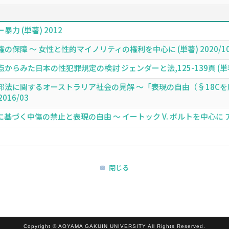
 (単著) 2012
保障 〜 女性と性的マイノリティの権利を中心に (単著) 2020/1
みた日本の性犯罪規定の検討 ジェンダーと法,125-139頁 (単著) 
法に関するオーストラリア社会の見解 〜「表現の自由（§18Cを
016/03
づく中傷の禁止と表現の自由 〜 イートック V. ボルトを中心に アジア
閉じる
Copyright © AOYAMA GAKUIN UNIVERSITY All Rights Reserved.