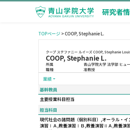
研究者情
TOPページ
> COOP, Stephanie L.
クープ ステファニー ルイーズ
COOP, Stephanie Loui
COOP, Stephanie L.
所属
青山学院大学 法学部 ヒュ
職種
准教授
業績
基幹教員
主要授業科目担当
担当科目
現代社会の諸問題（個別科目）,オーラル・イン
演習ⅠＡ,教養演習ⅠＢ,教養演習ⅡＡ,教養演