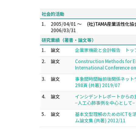
社会的活動
1.
2005/04/01 ～
(社)TAMA産業活性化
2006/03/31
研究業績（著書・論文等）
1.
論文
企業家機能と会計報告 トップメッ
2.
論文
Construction Methods for Er
International Conference o
3.
論文
事象間時間軸前後関係ネットワーク
298頁 (共著) 2019/07
4.
論文
インシデントレポートからの
−人工心肺事例を中心として− 医療の
5.
論文
基本文型理解のためのICT
ム論文集 (共著) 2012/11