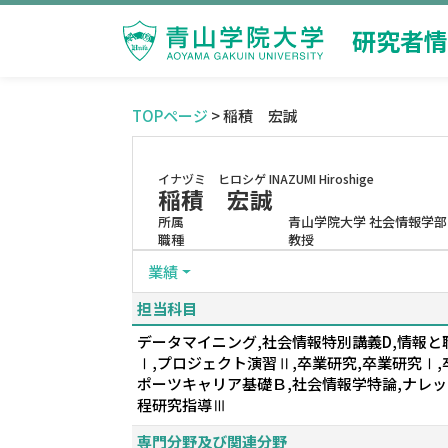
研究者情
TOPページ
> 稲積 宏誠
イナヅミ ヒロシゲ
INAZUMI Hiroshige
稲積 宏誠
所属
青山学院大学 社会情報学部
職種
教授
業績
担当科目
データマイニング,社会情報特別講義D,情報と
Ⅰ,プロジェクト演習Ⅱ,卒業研究,卒業研究Ⅰ
ポーツキャリア基礎Ｂ,社会情報学特論,ナレッ
程研究指導Ⅲ
専門分野及び関連分野