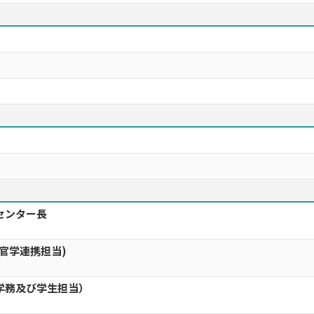
センター長
産官学連携担当)
学務及び学生担当）