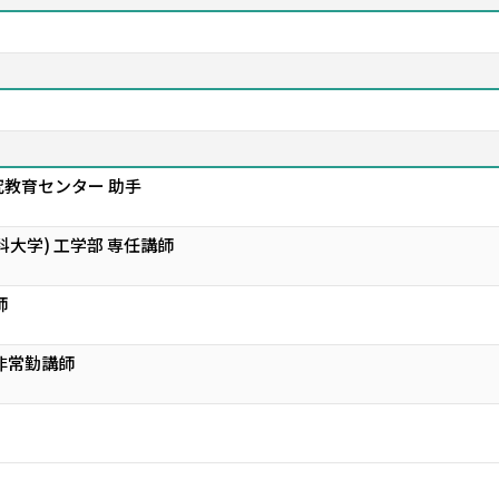
教育センター 助手
大学) 工学部 専任講師
師
非常勤講師