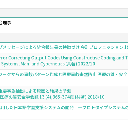
協会理事
セージによる統合報告書の特徴づけ 会計プロフェッション 19,49-80
ror Correcting Output Codes Using Constructive Coding and Th
n Systems, Man, and Cybernetics (共著) 2022/10
からの事故パターン作成と医療事故未然防止 医療の質・安全学会誌 第 14 
重要事象抽出による原因と結果の予測
質安全学会誌 13 (4),365-374頁 (共著) 2018/10
を活用した日本語学習支援システムの開発 ―プロトタイプシステム