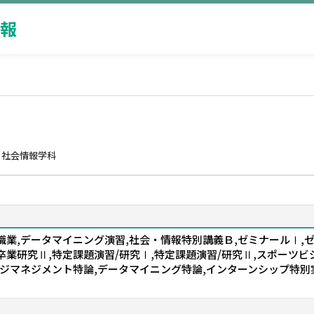
報
 社会情報学科
職業,データマイニング演習,社会・情報特別講義Ｂ,ゼミナールⅠ,
,卒業研究Ⅱ,特定課題演習/研究Ⅰ,特定課題演習/研究Ⅱ,スポーツ
ジマネジメント特論,データマイニング特論,インターンシップ特別