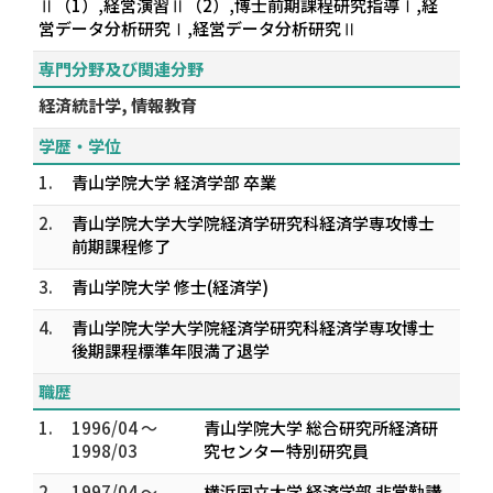
Ⅱ（1）,経営演習Ⅱ（2）,博士前期課程研究指導Ⅰ,経
営データ分析研究Ⅰ,経営データ分析研究Ⅱ
専門分野及び関連分野
経済統計学, 情報教育
学歴・学位
1.
青山学院大学 経済学部 卒業
2.
青山学院大学大学院経済学研究科経済学専攻博士
前期課程修了
3.
青山学院大学 修士(経済学)
4.
青山学院大学大学院経済学研究科経済学専攻博士
後期課程標準年限満了退学
職歴
1.
1996/04 ～
青山学院大学 総合研究所経済研
1998/03
究センター特別研究員
2.
1997/04 ～
横浜国立大学 経済学部 非常勤講