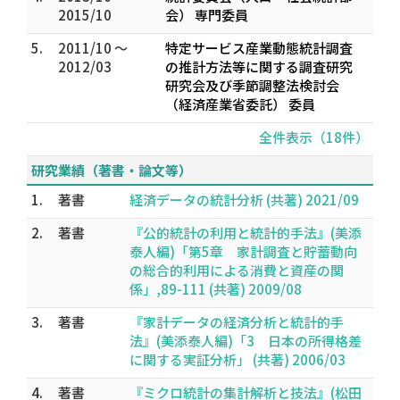
2015/10
会） 専門委員
5.
2011/10 ～
特定サービス産業動態統計調査
2012/03
の推計方法等に関する調査研究
研究会及び季節調整法検討会
（経済産業省委託） 委員
全件表示（18件）
研究業績（著書・論文等）
1.
著書
経済データの統計分析 (共著) 2021/09
2.
著書
『公的統計の利用と統計的手法』(美添
泰人編)「第5章 家計調査と貯蓄動向
の総合的利用による消費と資産の関
係」,89-111 (共著) 2009/08
3.
著書
『家計データの経済分析と統計的手
法』(美添泰人編)「3 日本の所得格差
に関する実証分析」 (共著) 2006/03
4.
著書
『ミクロ統計の集計解析と技法』(松田