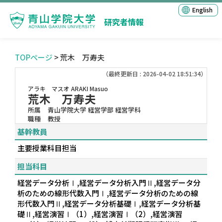
English
研究者情報
TOPページ
> 荒木 万寿夫
（最終更新日 : 2026-04-02 18:51:34）
アラキ マスオ
ARAKI Masuo
荒木 万寿夫
所属
青山学院大学 経営学部 経営学科
職種
教授
基幹教員
主要授業科目担当
担当科目
経営データ分析Ⅰ,経営データ分析入門Ⅱ,経営データ分
析のための線形代数入門Ⅰ,経営データ分析のための線
形代数入門Ⅱ,経営データ分析基礎Ⅰ,経営データ分析基
礎Ⅱ,経営演習Ⅰ（1）,経営演習Ⅰ（2）,経営演習