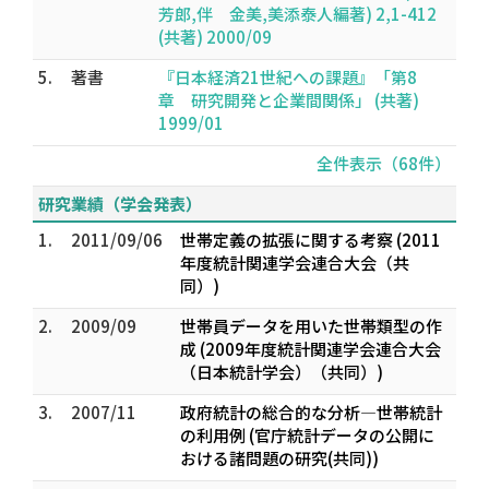
芳郎,伴 金美,美添泰人編著) 2,1-412
(共著) 2000/09
5.
著書
『日本経済21世紀への課題』「第8
章 研究開発と企業間関係」 (共著)
1999/01
全件表示（68件）
研究業績（学会発表）
1.
2011/09/06
世帯定義の拡張に関する考察 (2011
年度統計関連学会連合大会（共
同）)
2.
2009/09
世帯員データを用いた世帯類型の作
成 (2009年度統計関連学会連合大会
（日本統計学会）（共同）)
3.
2007/11
政府統計の総合的な分析―世帯統計
の利用例 (官庁統計データの公開に
おける諸問題の研究(共同))