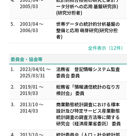
2005/03
ータ分析への応用 基盤研究(B)
(研究分担者)
5.
2003/04 ～
世帯データの統計的分析基盤の
2006/03
整備と応用 萌芽研究(研究分担
者)
全件表示（12件）
委員会・協会等
1.
2023/04/01 ～
法務省 登記情報システム監査
2025/03/31
委員会 委員
2.
2019/01 ～
総務省「情報通信統計の在り方
2019/03
検討会」 委員
3.
2013/10 ～
商業動態統計調査における標本
2014/03
設計及び特定サービス産業動態
統計調査の調査方法等に関する
研究会（経済産業省委託） 委員
4.
2013/10 ～
統計委員会（人口・社会統計部