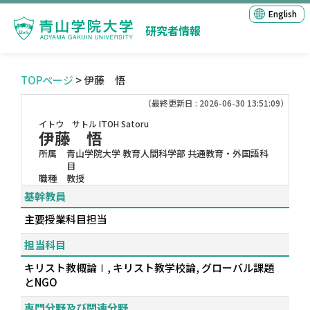
English
研究者情報
TOPページ
> 伊藤 悟
（最終更新日 : 2026-06-30 13:51:09）
イトウ サトル
ITOH Satoru
伊藤 悟
所属
青山学院大学 教育人間科学部 共通教育・外国語科
目
職種
教授
基幹教員
主要授業科目担当
担当科目
キリスト教概論Ⅰ, キリスト教学校論, グローバル課題
とNGO
専門分野及び関連分野