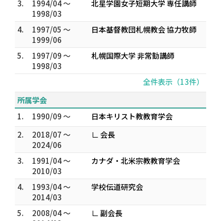
3.
1994/04 ～
北星学園女子短期大学 専任講師
1998/03
4.
1997/05 ～
日本基督教団札幌教会 協力牧師
1999/06
5.
1997/09 ～
札幌国際大学 非常勤講師
1998/03
全件表示（13件）
所属学会
1.
1990/09 ～
日本キリスト教教育学会
2.
2018/07 ～
∟ 会長
2024/06
3.
1991/04 ～
カナダ・北米宗教教育学会
2010/03
4.
1993/04 ～
学校伝道研究会
2014/03
5.
2008/04 ～
∟ 副会長