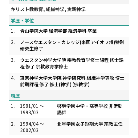
キリスト教教育, 組織神学, 実践神学
学歴・学位
1.
青山学院大学 経済学部 経済学科 卒業
2.
ノースウエスタン・カレッジ(米国アイオワ州)特別
研究生修了
3.
ウエスタン神学大学院 宗教教育学修士課程 修士課
程 修了 宗教教育学修士
4.
東京神学大学大学院 神学研究科 組織神学専攻 博士
前期課程 修了 修士(神学) (宗教学)
職歴
1.
1991/01 ～
啓明学園中学・高等学校 非常勤
1993/03
講師
2.
1994/04 ～
北星学園女子短期大学 宗教主任
2002/03