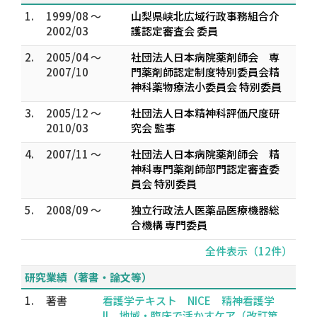
1.
1999/08 ～
山梨県峡北広域行政事務組合介
2002/03
護認定審査会 委員
2.
2005/04 ～
社団法人日本病院薬剤師会 専
2007/10
門薬剤師認定制度特別委員会精
神科薬物療法小委員会 特別委員
3.
2005/12 ～
社団法人日本精神科評価尺度研
2010/03
究会 監事
4.
2007/11 ～
社団法人日本病院薬剤師会 精
神科専門薬剤師部門認定審査委
員会 特別委員
5.
2008/09 ～
独立行政法人医薬品医療機器総
合機構 専門委員
全件表示（12件）
研究業績（著書・論文等）
1.
著書
看護学テキスト NICE 精神看護学
II 地域・臨床で活かすケア（改訂第