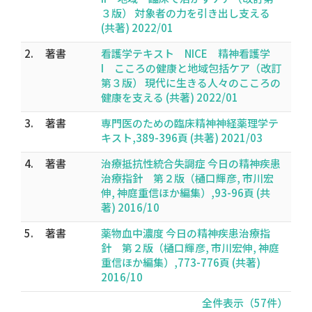
３版） 対象者の力を引き出し支える
(共著) 2022/01
2.
著書
看護学テキスト NICE 精神看護学
I こころの健康と地域包括ケア（改訂
第３版） 現代に生きる人々のこころの
健康を支える (共著) 2022/01
3.
著書
専門医のための臨床精神神経薬理学テ
キスト,389-396頁 (共著) 2021/03
4.
著書
治療抵抗性統合失調症 今日の精神疾患
治療指針 第２版（樋口輝彦, 市川宏
伸, 神庭重信ほか編集）,93-96頁 (共
著) 2016/10
5.
著書
薬物血中濃度 今日の精神疾患治療指
針 第２版（樋口輝彦, 市川宏伸, 神庭
重信ほか編集）,773-776頁 (共著)
2016/10
全件表示（57件）