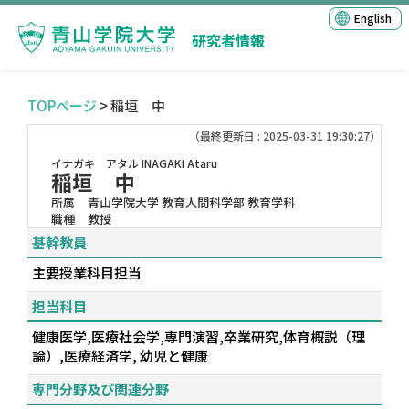
English
研究者情報
TOPページ
> 稲垣 中
（最終更新日 : 2025-03-31 19:30:27）
イナガキ アタル
INAGAKI Ataru
稲垣 中
所属
青山学院大学 教育人間科学部 教育学科
職種
教授
基幹教員
主要授業科目担当
担当科目
健康医学,医療社会学,専門演習,卒業研究,体育概説（理
論）,医療経済学, 幼児と健康
専門分野及び関連分野