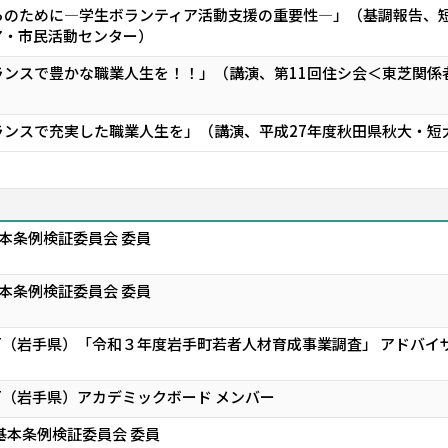
らのために―学生ボランティア活動支援の重要性―」（基調報告、
ア・市民活動センター）
ランスで豊かな職業人生を！！」（講演、第11回住シ会＜東芝関係
ランスで充実した職業人生を」（講演、平成27年度秋田県秋大・短
本条例検証委員会 委員
本条例検証委員会 委員
T（岩手県）「令和３年度岩手町若者人材育成事業調査」 アドバイ
T（岩手県）アカデミックボード メンバー
基本条例検証委員会 委員