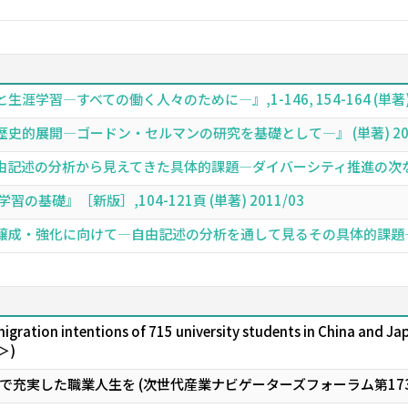
習―すべての働く人々のために―』,1-146, 154-164 (単著) 2
的展開―ゴードン・セルマンの研究を基礎として―』 (単著) 202
記述の分析から見えてきた具体的課題―ダイバーシティ推進の次なるステ
基礎』［新版］,104-121頁 (単著) 2011/03
成・強化に向けて―自由記述の分析を通して見るその具体的課題―』 (単
gration intentions of 715 university students in China and Ja
＞)
で充実した職業人生を (次世代産業ナビゲーターズフォーラム第17