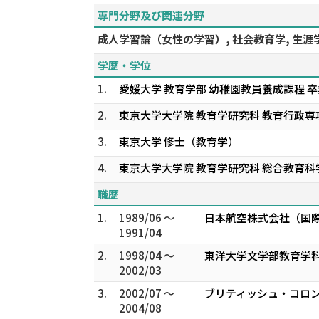
専門分野及び関連分野
成人学習論（女性の学習）, 社会教育学, 生
学歴・学位
1.
愛媛大学 教育学部 幼稚園教員養成課程 卒
2.
東京大学大学院 教育学研究科 教育行政専
3.
東京大学 修士（教育学）
4.
東京大学大学院 教育学研究科 総合教育科
職歴
1.
1989/06 ～
日本航空株式会社（国
1991/04
2.
1998/04 ～
東洋大学文学部教育学科
2002/03
3.
2002/07 ～
ブリティッシュ・コロン
2004/08