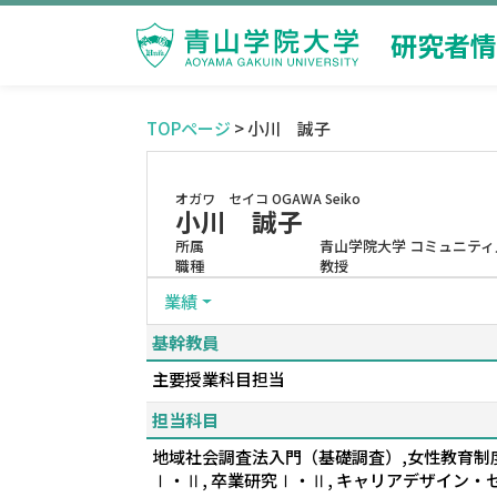
研究者情
TOPページ
> 小川 誠子
オガワ セイコ
OGAWA Seiko
小川 誠子
所属
青山学院大学 コミュニティ
職種
教授
業績
基幹教員
主要授業科目担当
担当科目
地域社会調査法入門（基礎調査）,女性教育制度論
Ⅰ・Ⅱ, 卒業研究Ⅰ・Ⅱ, キャリアデザイン・