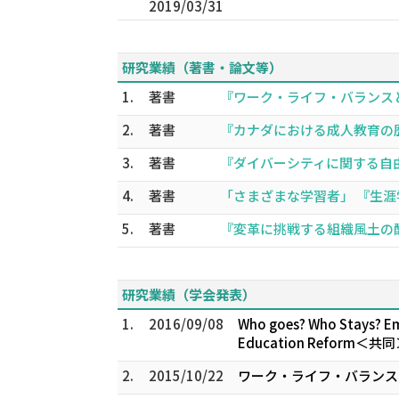
2019/03/31
研究業績（著書・論文等）
1.
著書
『ワーク・ライフ・バランスと生涯学
2.
著書
『カナダにおける成人教育の歴史
3.
著書
『ダイバーシティに関する自由
4.
著書
「さまざまな学習者」 『生涯学習の
5.
著書
『変革に挑戦する組織風土の醸
研究業績（学会発表）
1.
2016/09/08
Who goes? Who Stays? Emi
Education Reform＜共同
2.
2015/10/22
ワーク・ライフ・バランス