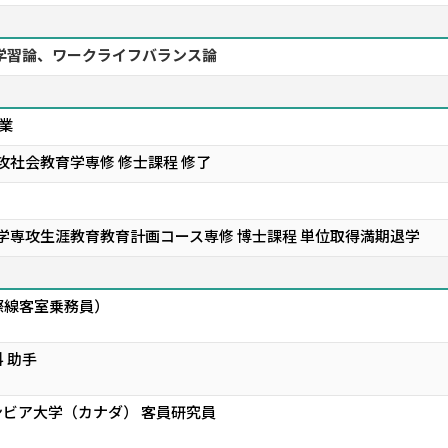
涯学習論、ワークライフバランス論
業
攻社会教育学専修 修士課程 修了
学専攻生涯教育教育計画コース専修 博士課程 単位取得満期退学
際線客室乗務員）
 助手
ビア大学（カナダ） 客員研究員