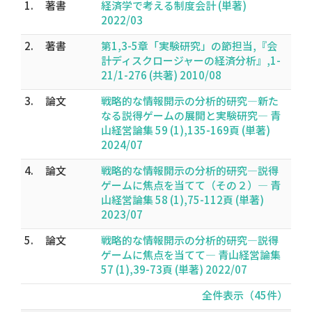
1.
著書
経済学で考える制度会計 (単著)
2022/03
2.
著書
第1,3-5章「実験研究」の節担当,『会
計ディスクロージャーの経済分析』,1-
21/1-276 (共著) 2010/08
3.
論文
戦略的な情報開示の分析的研究―新た
なる説得ゲームの展開と実験研究― 青
山経営論集 59 (1),135-169頁 (単著)
2024/07
4.
論文
戦略的な情報開示の分析的研究―説得
ゲームに焦点を当てて（その２）― 青
山経営論集 58 (1),75-112頁 (単著)
2023/07
5.
論文
戦略的な情報開示の分析的研究―説得
ゲームに焦点を当てて― 青山経営論集
57 (1),39-73頁 (単著) 2022/07
全件表示（45件）