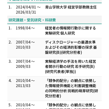
1.
2024/04/01 ～
青山学院大学 経営学部教務主任
2026/03/31
研究課題・受託研究・科研費
1.
1998/04 ～
経営者の情報開行動示に関する
実験研究 個人研究
2.
2007/04 ～
ディスクロージャーの最適水準
2010/03
およびその経済的影響の探求 基
盤研究(B)(研究分担者)
3.
2007/04 ～
実験経済学の手法を用いた経営
2009/03
者開示行動の研究 若手研究(B)
(研究代表者(単独))
4.
2010/04 ～
「競争的配分」の観点に依拠し
2013/03
た情報提供機能と利害調整機能
の同時的分析 挑戦的萌芽研究(研
究分担者)
5.
2010/04 ～
「競争的配分」の観点に依拠し