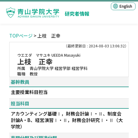
English
研究者情報
TOPページ
> 上枝 正幸
（最終更新日 : 2024-08-03 13:06:32）
ウエエダ マサユキ
UEEDA Masayuki
上枝 正幸
所属
青山学院大学 経営学部 経営学科
職種
教授
基幹教員
主要授業科目担当
担当科目
アカウンティング基礎Ⅰ，財務会計論Ⅰ・Ⅱ、制度会
計論A・B、経営演習Ⅰ・Ⅱ，財務会計研究Ⅰ・Ⅱ（大
学院）
専門分野及び関連分野