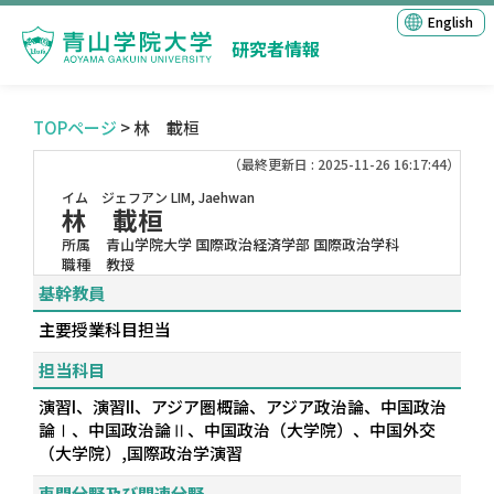
English
研究者情報
TOPページ
> 林 載桓
（最終更新日 : 2025-11-26 16:17:44）
イム ジェフアン
LIM, Jaehwan
林 載桓
所属
青山学院大学 国際政治経済学部 国際政治学科
職種
教授
基幹教員
主要授業科目担当
担当科目
演習I、演習II、アジア圏概論、アジア政治論、中国政治
論Ⅰ、中国政治論Ⅱ、中国政治（大学院）、中国外交
（大学院）,国際政治学演習
専門分野及び関連分野