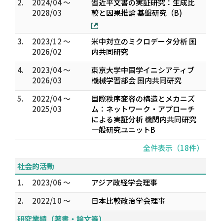
2.
2024/04 ～
習近平文書の実証研究：生成比
2028/03
較と因果推論 基盤研究（B)
3.
2023/12 ～
米中対立のミクロデータ分析 国
2026/02
内共同研究
4.
2023/04 ～
東京大学中国学イニシアティブ
2026/03
機械学習部会 国内共同研究
5.
2022/04 ～
国際秩序変容の構造とメカニズ
2025/03
ム：ネットワーク・アプローチ
による実証分析 機関内共同研究
一般研究ユニットB
全件表示（18件）
社会的活動
1.
2023/06 ～
アジア政経学会理事
2.
2022/10 ～
日本比較政治学会理事
研究業績（著書・論文等）