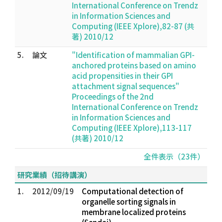
International Conference on Trendz
in Information Sciences and
Computing (IEEE Xplore),82-87 (共
著) 2010/12
5.
論文
"Identification of mammalian GPI-
anchored proteins based on amino
acid propensities in their GPI
attachment signal sequences"
Proceedings of the 2nd
International Conference on Trendz
in Information Sciences and
Computing (IEEE Xplore),113-117
(共著) 2010/12
全件表示（23件）
研究業績（招待講演）
1.
2012/09/19
Computational detection of
organelle sorting signals in
membrane localized proteins