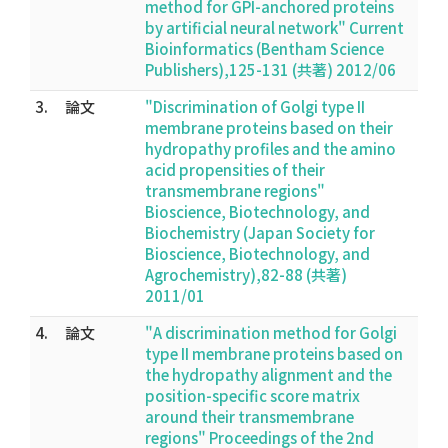
method for GPI-anchored proteins
by artificial neural network" Current
Bioinformatics (Bentham Science
Publishers),125-131 (共著) 2012/06
3.
論文
"Discrimination of Golgi type II
membrane proteins based on their
hydropathy profiles and the amino
acid propensities of their
transmembrane regions"
Bioscience, Biotechnology, and
Biochemistry (Japan Society for
Bioscience, Biotechnology, and
Agrochemistry),82-88 (共著)
2011/01
4.
論文
"A discrimination method for Golgi
type II membrane proteins based on
the hydropathy alignment and the
position-specific score matrix
around their transmembrane
regions" Proceedings of the 2nd