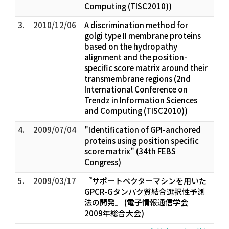
Computing (TISC2010))
3.
2010/12/06
A discrimination method for
golgi type II membrane proteins
based on the hydropathy
alignment and the position-
specific score matrix around their
transmembrane regions (2nd
International Conference on
Trendz in Information Sciences
and Computing (TISC2010))
4.
2009/07/04
"Identification of GPI-anchored
proteins using position specific
score matrix" (34th FEBS
Congress)
5.
2009/03/17
『サポートベクターマシンを用いた
GPCR-Gタンパク質結合選択性予測
法の開発』 (電子情報通信学会
2009年総合大会)