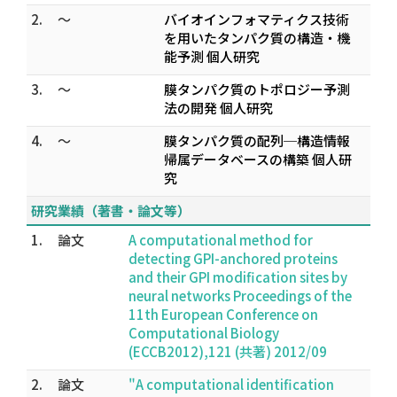
2.
～
バイオインフォマティクス技術
を用いたタンパク質の構造・機
能予測 個人研究
3.
～
膜タンパク質のトポロジー予測
法の開発 個人研究
4.
～
膜タンパク質の配列─構造情報
帰属データベースの構築 個人研
究
研究業績（著書・論文等）
1.
論文
A computational method for
detecting GPI-anchored proteins
and their GPI modification sites by
neural networks Proceedings of the
11th European Conference on
Computational Biology
(ECCB2012),121 (共著) 2012/09
2.
論文
"A computational identification