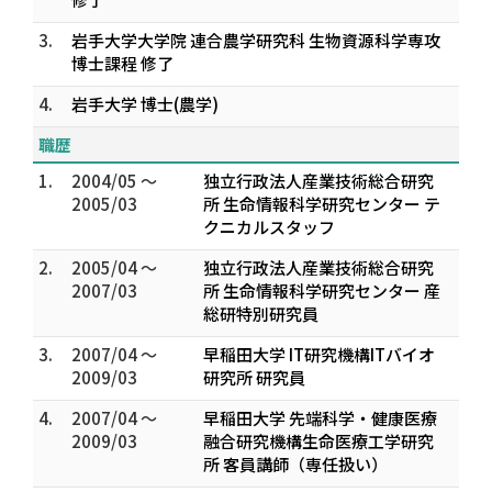
3.
岩手大学大学院 連合農学研究科 生物資源科学専攻
博士課程 修了
4.
岩手大学 博士(農学)
職歴
1.
2004/05 ～
独立行政法人産業技術総合研究
2005/03
所 生命情報科学研究センター テ
クニカルスタッフ
2.
2005/04 ～
独立行政法人産業技術総合研究
2007/03
所 生命情報科学研究センター 産
総研特別研究員
3.
2007/04 ～
早稲田大学 IT研究機構ITバイオ
2009/03
研究所 研究員
4.
2007/04 ～
早稲田大学 先端科学・健康医療
2009/03
融合研究機構生命医療工学研究
所 客員講師（専任扱い）