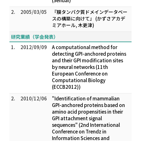
(Sendai)
2.
2005/03/05
『膜タンパク質ドメインデータベー
スの構築に向けて』 (かずさアカデ
ミアホール, 木更津)
研究業績（学会発表）
1.
2012/09/09
A computational method for
detecting GPI-anchored proteins
and their GPI modification sites
by neural networks (11th
European Conference on
Computational Biology
(ECCB2012))
2.
2010/12/06
"Identification of mammalian
GPI-anchored proteins based on
amino acid propensities in their
GPI attachment signal
sequences" (2nd International
Conference on Trendz in
Information Sciences and