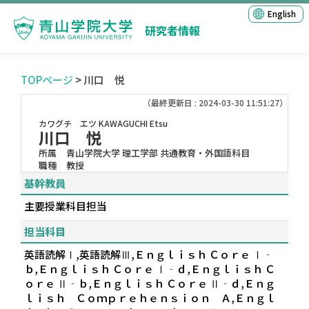
English
研究者情報
TOPページ
> 川口 悦
（最終更新日 : 2024-03-30 11:51:27）
カワグチ エツ
KAWAGUCHI Etsu
川口 悦
所属
青山学院大学 理工学部 共通教育・外国語科目
職種
教授
基幹教員
主要授業科目担当
担当科目
英語読解Ⅰ,英語読解Ⅲ,Ｅｎｇｌｉｓｈ Ｃｏｒｅ Ⅰ‐
ｂ,Ｅｎｇｌｉｓｈ Ｃｏｒｅ Ⅰ‐ｄ,Ｅｎｇｌｉｓｈ Ｃ
ｏｒｅ Ⅱ‐ｂ,Ｅｎｇｌｉｓｈ Ｃｏｒｅ Ⅱ‐ｄ,Ｅｎｇ
ｌｉｓｈ Ｃｏｍｐｒｅｈｅｎｓｉｏｎ Ａ,Ｅｎｇｌ