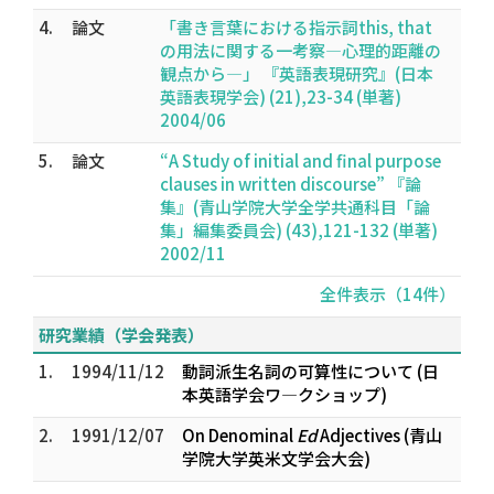
4.
論文
「書き言葉における指示詞this, that
の用法に関する一考察―心理的距離の
観点から―」 『英語表現研究』(日本
英語表現学会) (21),23-34 (単著)
2004/06
5.
論文
“A Study of initial and final purpose
clauses in written discourse” 『論
集』(青山学院大学全学共通科目「論
集」編集委員会) (43),121-132 (単著)
2002/11
全件表示（14件）
研究業績（学会発表）
1.
1994/11/12
動詞派生名詞の可算性について (日
本英語学会ワ―クショップ)
2.
1991/12/07
On Denominal
Ed
Adjectives (青山
学院大学英米文学会大会)