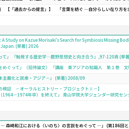
 【「過去からの提言」】 「言葉を紡ぐ ―自分らしい在り方を求
fe": A Study on Kazue Morisaki's Search for Symbiosis Missing Bo
 Japan. (単著) 2026
 『触発する歴史学―鹿野思想史と向き合う』,97-120頁 (単著) 2
ぐって」（招待論文） 『講座 東アジアの知識人 第１巻 文明と伝統社会
義化と民衆・アジア－』 (単著) 2008/09
の検証 －オーラルヒストリー・プロジェクトⅡ－】
64－1974年卒）を終えて」 青山学院大学ジェンダー研究センター年報 (
— 森崎和江における〈いのち〉の言説をめぐって —」 (第186