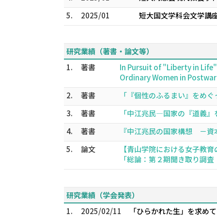
5.
2025/01
短大国文学科会文学講座
研究業績（著書・論文等）
1.
著書
In Pursuit of "Liberty in Li
Ordinary Women in Postwar
2.
著書
「『個性のふるまい』をめぐって」
3.
著書
「中江兆民―国家の『道義』をめ
4.
著書
『中江兆民の国家構想 －資本主
5.
論文
【青山学院における女子教育
「総論：第２期聞き取り調査（19
研究業績（学会発表）
1.
2025/02/11
「ひらかれた生」を求めて 