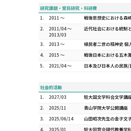
研究課題・受託研究・科研費
1.
2011 ～
戦後思想史における森崎
2.
2011/04 ～
近代社会における統制と
2013/03
3.
2013 ～
植民者二世の精神史 個
4.
2015 ～
戦後日本における五木寛
5.
2021/04 ～
日本及び日本人の民族/
社会的活動
1.
2027/03
短大国文学科会文学講
2.
2025/11
青山学院大学公開講座
3.
2025/06/14
山田昭次先生の金子文
4.
2025/01
短大同窓会現代教養学