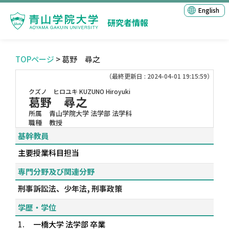
English
研究者情報
TOPページ
> 葛野 尋之
（最終更新日 : 2024-04-01 19:15:59）
クズノ ヒロユキ
KUZUNO Hiroyuki
葛野 尋之
所属
青山学院大学 法学部 法学科
職種
教授
基幹教員
主要授業科目担当
専門分野及び関連分野
刑事訴訟法、少年法, 刑事政策
学歴・学位
1.
一橋大学 法学部 卒業