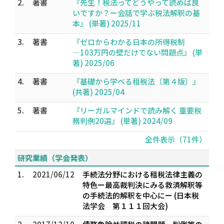
2.
著書
『先生！税法ってどうやって読めば良
いですか？ー会話で学ぶ税法解釈の基
本』 (単著) 2025/11
3.
著書
『ゼロからわかる日本の所得税制
―103万円の壁だけでない問題点』 (単
著) 2025/06
4.
著書
『基礎から学べる租税法〔第４版〕』
(共著) 2025/04
5.
著書
『リーガルマインドで読み解く 重要税
務判例20選』 (単著) 2024/09
全件表示（71件）
研究業績（学会発表）
1.
2021/06/12
手続法分野における租税法律主義の
特色ー最高裁判決にみる救済解釈等
の手続法的解釈を中心にー (日本税
法学会 第１１１回大会)