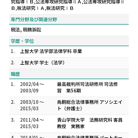
究指導ⅠＢ,公法専攻研究指導ⅡＡ,公法専攻研究指導Ⅱ
Ｂ,税法研究ⅠＡ,税法研究ⅠＢ
専門分野及び関連分野
税法, 税務訴訟
学歴・学位
1.
上智大学 法学部法律学科 卒業
2.
上智大学 学士（法学）
職歴
1.
2002/04 ～
最高裁判所司法研修所 司法修
2003/09
習 第56期
2.
2003/10 ～
鳥飼総合法律事務所 アソシエイ
2015/03
ト（弁護士）
3.
2011/04 ～
青山学院大学 法務研究科 客員
2015/03
教授 実務家
4.
2014/01 ～
鳥飼総合法律事務所 パートナー