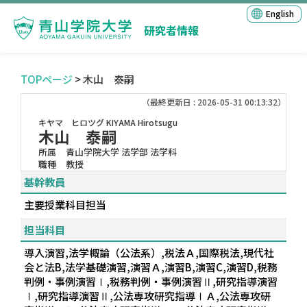
English
研究者情報
TOPページ
> 木山 泰嗣
（最終更新日 : 2026-05-31 00:13:32）
キヤマ ヒロツグ
KIYAMA Hirotsugu
木山 泰嗣
所属
青山学院大学 法学部 法学科
職種
教授
基幹教員
主要授業科目担当
担当科目
導入演習,法学概論（公法系）,税法Ａ,国際税法,現代社
会と法B,法学基礎演習,演習Ａ,演習B,演習C,演習D,税務
判例・事例演習Ⅰ,税務判例・事例演習Ⅱ,研究指導演習
Ⅰ,研究指導演習Ⅱ,公法専攻研究指導ⅠＡ,公法専攻研