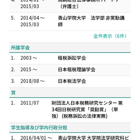
2015/03
（弁護士）
5.
2014/04 ～
青山学院大学 法学部 非常勤講
2015/03
師
全件表示（6件）
所属学会
1.
2003 ～
租税訴訟学会
2.
2015 ～
日本租税理論学会
3.
2018/08 ～
日本税法学会
賞
1.
2011/07
財団法人日本税務研究センター 第
34回日税研究賞「奨励賞」（単
独） (税務訴訟の法律実務)
学生指導及び学内行政分担
1.
2016/04/01 ～
青山学院大学 大学院法学研究科ビ