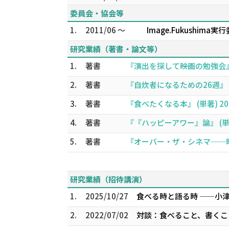
委員会・協会等
1.
2011/06 ～
Image.Fukushima
研究業績（著書・論文等）
1.
著書
『演出を探して――映画の勉強会』 (
2.
著書
『自炊者になるための26週』 (単著
3.
著書
『食べたくなる本』 (単著) 201
4.
著書
『『ハッピーアワー』論』 (単著)
5.
著書
『オーバー・ザ・シネマ──映画「
研究業績（招待講演）
1.
2025/10/27
食べる時と語る時 ——小
2.
2022/07/02
対談：食べること、書くこ