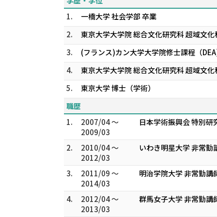
学歴・学位
1.
一橋大学 社会学部 卒業
2.
東京大学大学院 総合文化研究科 超域文化
3.
(フランス)カン大学大学院修士課程（DE
4.
東京大学大学院 総合文化研究科 超域文化
5.
東京大学 博士（学術）
職歴
1.
2007/04 ～
日本学術振興会 特別研
2009/03
2.
2010/04 ～
いわき明星大学 非常勤
2012/03
3.
2011/09 ～
明治学院大学 非常勤講
2014/03
4.
2012/04 ～
群馬女子大学 非常勤講
2013/03