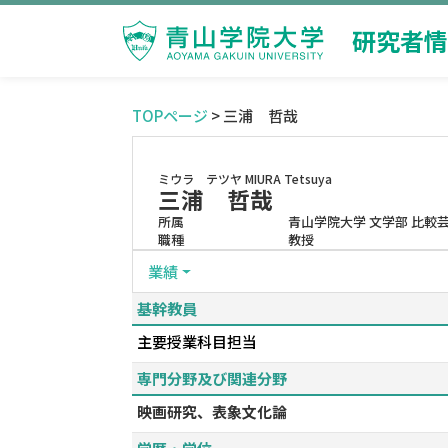
研究者情
TOPページ
> 三浦 哲哉
ミウラ テツヤ
MIURA Tetsuya
三浦 哲哉
所属
青山学院大学 文学部 比較
職種
教授
業績
基幹教員
主要授業科目担当
専門分野及び関連分野
映画研究、表象文化論