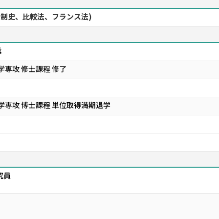
(法制史、比較法、フランス法)
業
学専攻 修士課程 修了
学専攻 博士課程 単位取得満期退学
究員