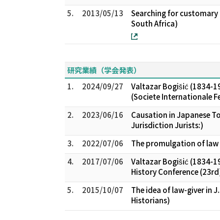
5.
2013/05/13
Searching for customary l
South Africa)
研究業績（学会発表）
1.
2024/09/27
Valtazar Bogišić (1834-1
(Societe Internationale Fe
2.
2023/06/16
Causation in Japanese To
Jurisdiction Jurists:)
3.
2022/07/06
The promulgation of law
4.
2017/07/06
Valtazar Bogišić (1834-1
History Conference (23rd
5.
2015/10/07
The idea of law-giver in J
Historians)