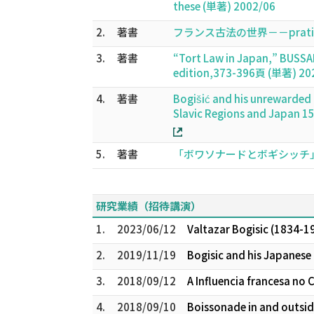
these (単著) 2002/06
2.
著書
フランス古法の世界－－pratiq
3.
著書
“Tort Law in Japan,” BUSSA
edition,373-396頁 (単著) 20
4.
著書
Bogišić and his unrewarded
Slavic Regions and Japan 
5.
著書
「ボワソナードとボギシッチ」勁
研究業績（招待講演）
1.
2023/06/12
Valtazar Bogisic (1834-
2.
2019/11/19
Bogisic and his Japanes
3.
2018/09/12
A Influencia francesa no C
4.
2018/09/10
Boissonade in and outsid