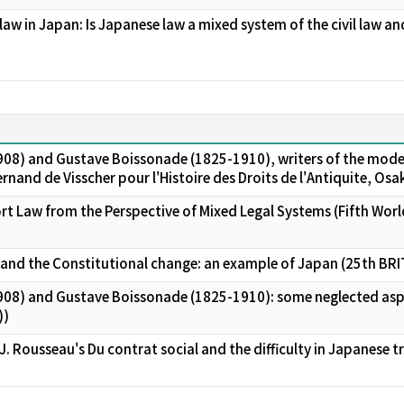
aw in Japan: Is Japanese law a mixed system of the civil law a
908) and Gustave Boissonade (1825-1910), writers of the mode
rnand de Visscher pour l'Histoire des Droits de l'Antiquite, Osa
rt Law from the Perspective of Mixed Legal Systems (Fifth Wor
 and the Constitutional change: an example of Japan (25th 
908) and Gustave Boissonade (1825-1910): some neglected aspe
))
.J. Rousseau's Du contrat social and the difficulty in Japanese 