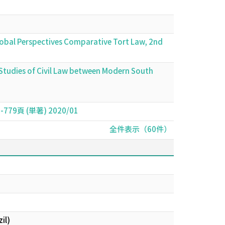
lobal Perspectives Comparative Tort Law, 2nd
Studies of Civil Law between Modern South
 (単著) 2020/01
全件表示（60件）
il)