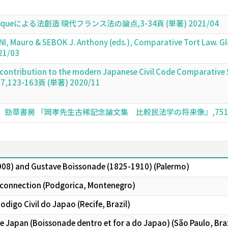
ueによる法創造 現代フランス法の論点,3-34頁 (単著) 2021/04
NI, Mauro & SEBOK J. Anthony (eds.), Comparative Tort Law. G
21/03
 contribution to the modern Japanese Civil Code Comparative 
157,123-163頁 (単著) 2020/11
草書房 『岡孝先生古稀記念論文集 比較民法学の将来像』,751-779頁
1908) and Gustave Boissonade (1825-1910) (Palermo)
e connection (Podgorica, Montenegro)
odigo Civil do Japao (Recife, Brazil)
e Japan (Boissonade dentro et for a do Japao) (São Paulo, Braz