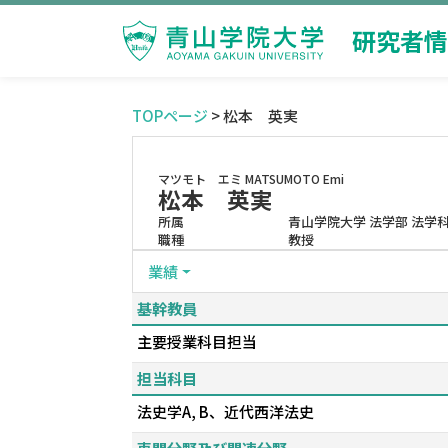
研究者情
TOPページ
> 松本 英実
マツモト エミ
MATSUMOTO Emi
松本 英実
所属
青山学院大学 法学部 法学
職種
教授
業績
基幹教員
主要授業科目担当
担当科目
法史学A, B、近代西洋法史