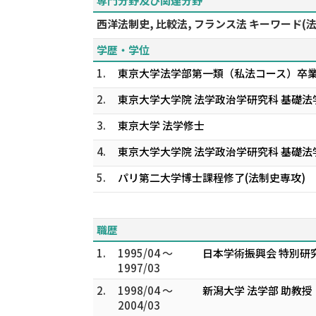
専門分野及び関連分野
西洋法制史, 比較法, フランス法 キーワード
学歴・学位
1.
東京大学法学部第一類（私法コース）卒
2.
東京大学大学院 法学政治学研究科 基礎法
3.
東京大学 法学修士
4.
東京大学大学院 法学政治学研究科 基礎法
5.
パリ第二大学博士課程修了(法制史専攻)
職歴
1.
1995/04 ～
日本学術振興会 特別研
1997/03
2.
1998/04 ～
新潟大学 法学部 助教授
2004/03