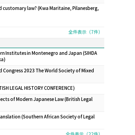
nd customary law? (Kwa Maritaine, Pilanesberg,
全件表示（7件）
rn Institutes in Montenegro and Japan (SIHDA
ka)
ld Congress 2023 The World Society of Mixed
BRITISH LEGAL HISTORY CONFERENCE)
cts of Modern Japanese Law (British Legal
translation (Southern African Society of Legal
全件表示（22件）