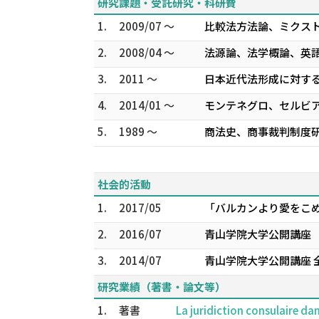
研究課題・受託研究・科研費
1.
2009/07 ～
比較法方法論、ミクスト
2.
2008/04 ～
法源論、法学概論、英語
3.
2011 ～
日本近代法形成に対する
4.
2014/01 ～
モンテネグロ、セルビア
5.
1989 ～
商法史、商事裁判制度研
社会的活動
1.
2017/05
「バルカンより愛をこめ
2.
2016/07
青山学院大学公開講座
3.
2014/07
青山学院大学公開講座 
研究業績（著書・論文等）
1.
著書
La juridiction consulaire dans