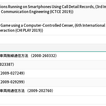
ations Running on Smartphones Using Call Detail Records, (3rd 
 Communication Engineering (ICTCE 2019))
 Game using a Computer-Controlled Censer, (6th International 
raction (CHI PLAY 2019))
無線通信方法 （2008-260332）
023387）
09-027249）
09-029299）
用通信方法 （2009-202760）