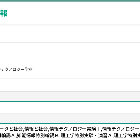
報
報テクノロジー学科
ータと社会,情報と社会,情報テクノロジー実験Ⅰ,情報テクノロジー
別輪講Ａ,知能情報特別輪講Ｂ,理工学特別実験・演習Ａ,理工学特別