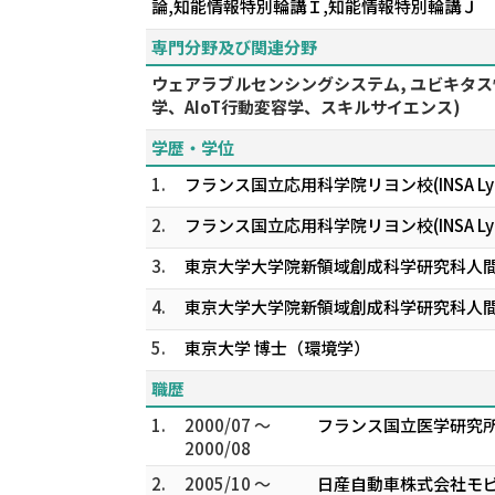
論,知能情報特別輪講Ｉ,知能情報特別輪講Ｊ
専門分野及び関連分野
ウェアラブルセンシングシステム, ユビキタス情
学、AIoT行動変容学、スキルサイエンス)
学歴・学位
1.
フランス国立応用科学院リヨン校(INSA Ly
2.
フランス国立応用科学院リヨン校(INSA L
3.
東京大学大学院新領域創成科学研究科人
4.
東京大学大学院新領域創成科学研究科人間環境
5.
東京大学 博士（環境学）
職歴
1.
2000/07 ～
フランス国立医学研究所
2000/08
2.
2005/10 ～
日産自動車株式会社モビ