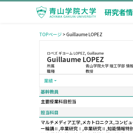
研究者情
TOPページ
> Guillaume LOPEZ
ロペズ ギヨーム
LOPEZ, Guillaume
Guillaume LOPEZ
所属
青山学院大学 理工学部 情
職種
教授
業績
基幹教員
主要授業科目担当
担当科目
マルチメディア工学,メカトロニクス,コンピュ
ー輪講Ⅱ,卒業研究Ⅰ,卒業研究Ⅱ,知能情報特