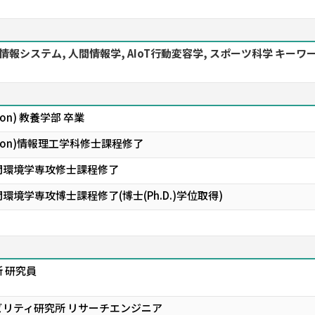
報システム, 人間情報学, AIoT行動変容学, スポーツ科学 キ
on) 教養学部 卒業
yon)情報理工学科修士課程修了
間環境学専攻修士課程修了
学専攻博士課程修了(博士(Ph.D.)学位取得)
 研究員
リティ研究所 リサーチエンジニア