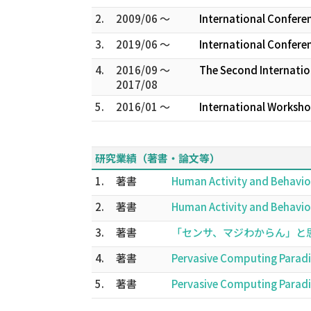
2.
2009/06 ～
International Confere
3.
2019/06 ～
International Confere
4.
2016/09 ～
The Second Internatio
2017/08
5.
2016/01 ～
International Worksh
研究業績（著書・論文等）
1.
著書
Human Activity and Behavio
2.
著書
Human Activity and Behavio
3.
著書
「センサ、マジわからん」と思った
4.
著書
Pervasive Computing Parad
5.
著書
Pervasive Computing Parad