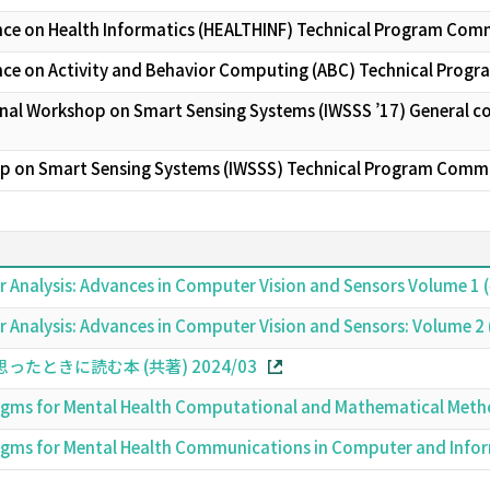
nce on Health Informatics (HEALTHINF) Technical Program Com
nce on Activity and Behavior Computing (ABC) Technical Pro
nal Workshop on Smart Sensing Systems (IWSSS ’17) General c
op on Smart Sensing Systems (IWSSS) Technical Program Comm
r Analysis: Advances in Computer Vision and Sensors Volume 1
r Analysis: Advances in Computer Vision and Sensors: Volume 
ときに読む本 (共著) 2024/03
igms for Mental Health Computational and Mathematical Meth
igms for Mental Health Communications in Computer and Info