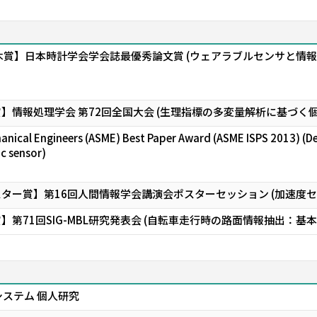
青木賞】日本時計学会学会誌最優秀論文賞 (ウェアラブルセンサと
賞】情報処理学会 第72回全国大会 (生理指標の多変量解析に基づく
anical Engineers (ASME) Best Paper Award (ASME ISPS 2013) (De
ic sensor)
スター賞】第16回人間情報学会講演会ポスターセッション (加速度
】第71回SIG-MBL研究発表会 (自転車走行時の路面情報抽出：基
ステム 個人研究