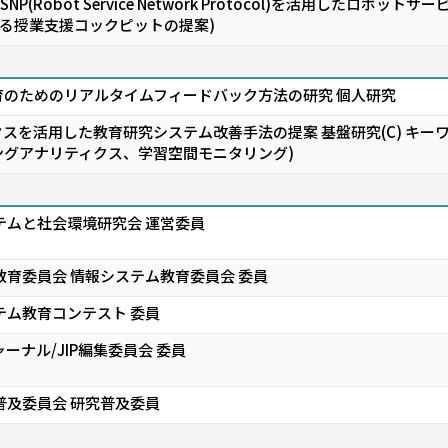
NP(Robot Service Network Protocol)を活用したロ
る授業支援コックピットの提案)
育のためのリアルタイムフィードバック方法の研究 個人研究
スを活用した教育研究システム改善手法の提案 基盤研究(C) キー
ングアナリティクス、学習空間モニタリング)
テムと社会環境研究会 運営委員
教育委員会 情報システム教育委員会 委員
テム教育コンテスト 委員
ーナル/JIP編集委員会 委員
普及委員会 研究普及委員