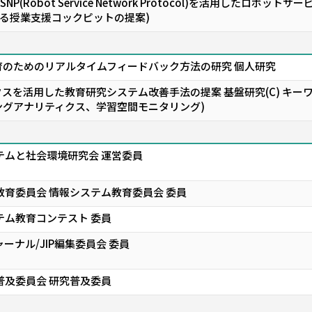
NP(Robot Service Network Protocol)を活用したロ
る授業支援コックピットの提案)
育のためのリアルタイムフィードバック方法の研究 個人研究
スを活用した教育研究システム改善手法の提案 基盤研究(C) キー
ングアナリティクス、学習空間モニタリング)
テムと社会環境研究会 運営委員
教育委員会 情報システム教育委員会 委員
テム教育コンテスト 委員
ーナル/JIP編集委員会 委員
普及委員会 研究普及委員