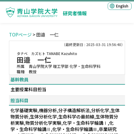
English
研究者情報
TOPページ
> 田邉 一仁
（最終更新日 : 2025-03-31 19:56:40）
タナベ カズヒト
TANABE Kazuhito
田邉 一仁
所属
青山学院大学 理工学部 化学・生命科学科
職種
教授
基幹教員
主要授業科目担当
担当科目
化学基礎実験,機器分析,分子構造解析法,分析化学,生体
物質分析,生体分析化学,生命科学の最前線,生体物質分
析実験,物質分析化学実験,化学・生命科学輪講Ⅰ,化
学・生命科学輪講Ⅱ,化学・生命科学輪講Ⅲ,卒業研究