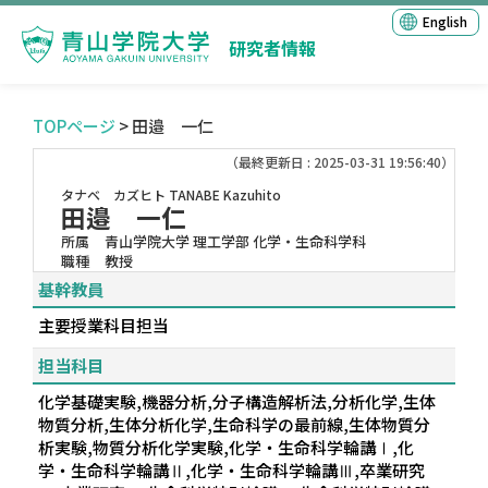
English
研究者情報
TOPページ
> 田邉 一仁
（最終更新日 : 2025-03-31 19:56:40）
タナベ カズヒト
TANABE Kazuhito
田邉 一仁
所属
青山学院大学 理工学部 化学・生命科学科
職種
教授
基幹教員
主要授業科目担当
担当科目
化学基礎実験,機器分析,分子構造解析法,分析化学,生体
物質分析,生体分析化学,生命科学の最前線,生体物質分
析実験,物質分析化学実験,化学・生命科学輪講Ⅰ,化
学・生命科学輪講Ⅱ,化学・生命科学輪講Ⅲ,卒業研究