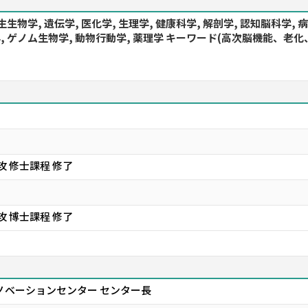
生生物学, 遺伝学, 医化学, 生理学, 健康科学, 解剖学, 認知脳科学,
物学, ゲノム生物学, 動物行動学, 薬理学 キーワード(高次脳機能
 修士課程 修了
 博士課程 修了
ノベーションセンター センター長