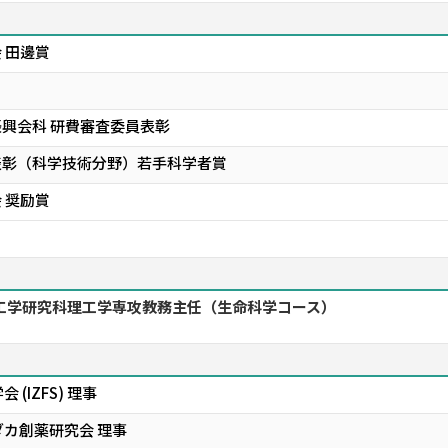
 田邊賞
振興会科 研費審査委員表彰
表彰（科学技術分野）若手科学者賞
 奨励賞
工学研究科理工学専攻教務主任（生命科学コース）
(IZFS) 理事
カ創薬研究会 理事