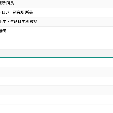
究所 所長
トロジー研究所 所長
 化学・生命科学科 教授
講師