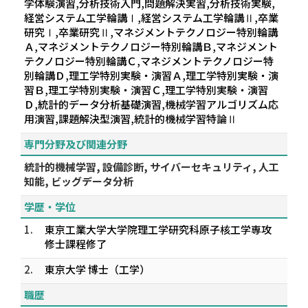
学体験演習,分析技術入門,問題解決実習,分析技術実験,
経営システム工学輪講Ⅰ,経営システム工学輪講Ⅱ,卒業
研究Ⅰ,卒業研究Ⅱ,マネジメントテクノロジー特別輪講
Ａ,マネジメントテクノロジー特別輪講Ｂ,マネジメント
テクノロジー特別輪講Ｃ,マネジメントテクノロジー特
別輪講Ｄ,理工学特別実験・演習Ａ,理工学特別実験・演
習Ｂ,理工学特別実験・演習Ｃ,理工学特別実験・演習
Ｄ,統計的データ分析基礎演習,機械学習アルゴリズム応
用演習,課題解決型演習,統計的機械学習特論Ⅱ
専門分野及び関連分野
統計的機械学習, 設備診断, サイバーセキュリティ, 人工
知能, ビッグデータ分析
学歴・学位
1.
東京工業大学大学院理工学研究科原子核工学専攻
修士課程修了
2.
東京大学 博士（工学）
職歴