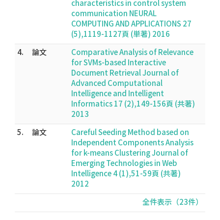
characteristics in control system
communication NEURAL
COMPUTING AND APPLICATIONS 27
(5),1119-1127頁 (単著) 2016
4.
論文
Comparative Analysis of Relevance
for SVMs-based Interactive
Document Retrieval Journal of
Advanced Computational
Intelligence and Intelligent
Informatics 17 (2),149-156頁 (共著)
2013
5.
論文
Careful Seeding Method based on
Independent Components Analysis
for k-means Clustering Journal of
Emerging Technologies in Web
Intelligence 4 (1),51-59頁 (共著)
2012
全件表示（23件）