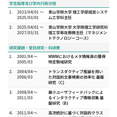
学生指導及び学内行政分担
1.
2023/04/01 ～
青山学院大学 理工学部経営システ
2025/03/01
ム工学科主任
2.
2025/04/01 ～
青山学院大学 大学院理工学研究科
2027/03/31
理工学専攻教務主任（マネジメン
トテクノロジーコース）
研究課題・受託研究・科研費
1.
2001/04 ～
WWWにおけるメタ情報源の獲得
2005/03
特定領域研究
2.
2004/04 ～
トランスダクティブ推論を用い
2006/03
た対話的文書検索の効率化 基盤
研究（C)
3.
2008/04 ～
最小ユーザフィードバックによ
2011/03
るインタラクティブ情報収集 基
盤研究（B)
4.
2011/04 ～
高次統計に基づく対話的クラス