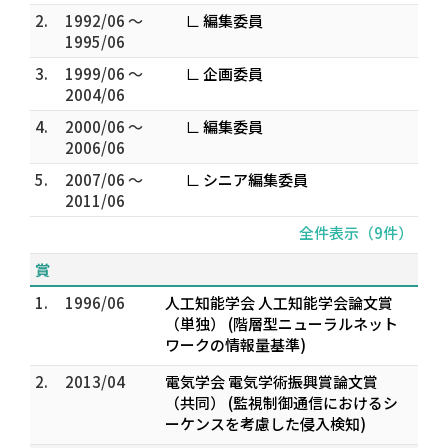
2.
1992/06 ～
∟ 編集委員
1995/06
3.
1999/06 ～
∟ 企画委員
2004/06
4.
2000/06 ～
∟ 編集委員
2006/06
5.
2007/06 ～
∟ シニア編集委員
2011/06
全件表示（9件）
賞
1.
1996/06
人工知能学会 人工知能学会論文賞
（単独） (階層型ニューラルネット
ワークの情報量基準)
2.
2013/04
電気学会 電気学術振興賞論文賞
（共同） (監視制御通信におけるシ
ーケンスを考慮した侵入検知)