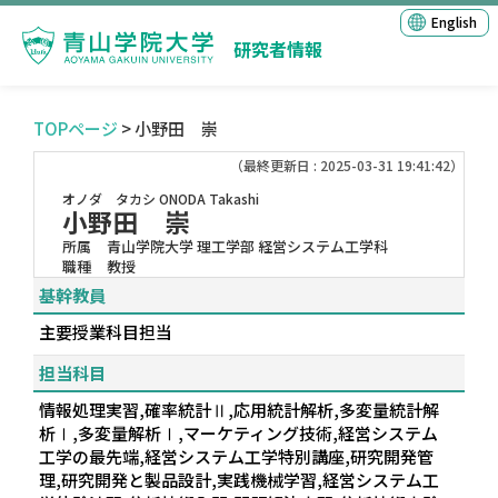
English
研究者情報
TOPページ
> 小野田 崇
（最終更新日 : 2025-03-31 19:41:42）
オノダ タカシ
ONODA Takashi
小野田 崇
所属
青山学院大学 理工学部 経営システム工学科
職種
教授
基幹教員
主要授業科目担当
担当科目
情報処理実習,確率統計Ⅱ,応用統計解析,多変量統計解
析Ⅰ,多変量解析Ⅰ,マーケティング技術,経営システム
工学の最先端,経営システム工学特別講座,研究開発管
理,研究開発と製品設計,実践機械学習,経営システム工