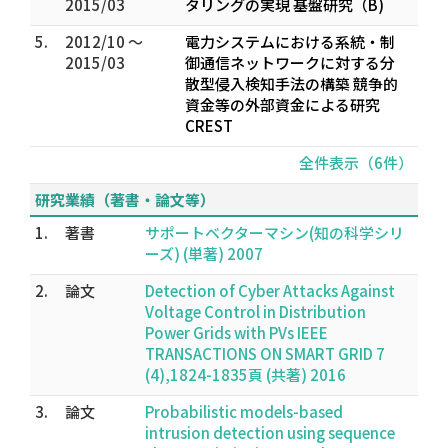
2015/03
タリングの実現 基盤研究（B)
5.
2012/10 ～
電力システムにおける系統・制
2015/03
御通信ネットワークに対する分
散型侵入検知手法の構築 競争的
資金等の外部資金による研究
CREST
全件表示（6件）
研究業績（著書・論文等）
1.
著書
サポートベクターマシン(知の科学シリ
ーズ) (単著) 2007
2.
論文
Detection of Cyber Attacks Against
Voltage Control in Distribution
Power Grids with PVs IEEE
TRANSACTIONS ON SMART GRID 7
(4),1824-1835頁 (共著) 2016
3.
論文
Probabilistic models-based
intrusion detection using sequence