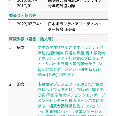
4.
2015/01 ～
国際協力機構JICAボランティア
2017/01
青年海外協力隊
委員会・協会等
1.
2022/07/24 ～
日本ボランティアコーディネー
ター協会 正会員
研究業績（著書・論文等）
1.
論文
学生の主体性を引き出すボランティア
活動支援制度の変遷と課題-青山学院大
学ボランティア・社会貢献プロジェク
ト・サポート制度の実践報告から- シ
ビックエンゲージメント研究 (2),21-
35頁 (共著) 2024/07
2.
論文
市民協働プロジェクトを通じた学生の
成長および大学の社会的効果に関する
研究-青山学院大学シビックエンゲージ
メントセンター相模原キャンパスにお
ける「相武台団地活性化プロジェク
ト」を事例に- シビックエンゲージメ