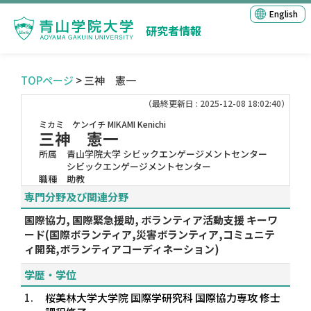
English
研究者情報
TOPページ
> 三神 憲一
（最終更新日 : 2025-12-08 18:02:40）
ミカミ ケンイチ
MIKAMI Kenichi
三神 憲一
所属
青山学院大学 シビックエンゲージメントセンター
シビックエンゲージメントセンター
職種
助教
専門分野及び関連分野
国際協力, 国際緊急援助, ボランティア活動支援 キーワ
ード(国際ボランティア,災害ボランティア,コミュニテ
ィ開発,ボランティアコーディネーション)
学歴・学位
1.
桜美林大学大学院 国際学研究科 国際協力専攻 修士