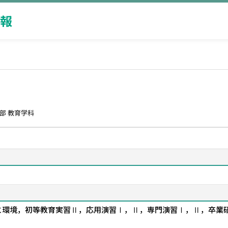
報
部 教育学科
と環境，初等教育実習Ⅱ，応用演習Ⅰ，Ⅱ，専門演習Ⅰ，Ⅱ，卒業