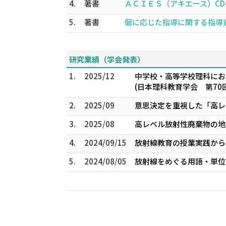
4.
著書
ＡＣＩＥＳ（アキエース）CD-R
5.
著書
個に応じた指導に関する指導資料
研究業績（学会発表）
1.
2025/12
中学校・高等学校理科にお
(日本理科教育学会 第70
2.
2025/09
意思決定を重視した「高レ
3.
2025/08
高レベル放射性廃棄物の地層
4.
2024/09/15
放射線教育の授業実践からの
5.
2024/08/05
放射線をめぐる用語・単位