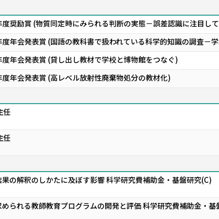
年度奨励賞 (物質同定時にみられる判断の実態－誤差認識に注目して
8年度年会発表賞 (国語の教科書で扱われている科学的知識の調査－
年度年会発表賞 (貸し出し教材で学校と博物館をつなぐ)
年度年会発表賞 (高レベル放射性廃棄物処分の教材化)
主任
主任
果の解釈のしかたに及ぼす影響 科学研究費補助金・基盤研究(C)
められる教師教育プログラムの開発と評価 科学研究費補助金・基盤