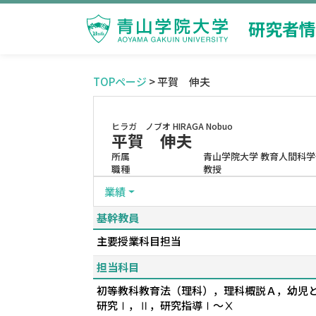
研究者情
TOPページ
> 平賀 伸夫
ヒラガ ノブオ
HIRAGA Nobuo
平賀 伸夫
所属
青山学院大学 教育人間科学
職種
教授
業績
基幹教員
主要授業科目担当
担当科目
初等教科教育法（理科），理科概説Ａ，幼児
研究Ⅰ，Ⅱ，研究指導Ⅰ～Ⅹ