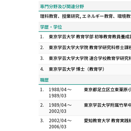
専門分野及び関連分野
理科教育、授業研究, エネルギー教育、環境教育
学歴・学位
1.
東京学芸大学 教育学部 初等教育教員養成
2.
東京学芸大学大学院 教育学研究科修士課程
3.
東京学芸大学大学院 連合学校教育学研究
4.
東京学芸大学 博士（教育学）
職歴
1.
1988/04 ～
東京都足立区立東栗原小
1989/03
2.
1989/04 ～
東京学芸大学附属竹早中
2002/03
3.
2002/04 ～
愛知教育大学 教育実践
2006/03