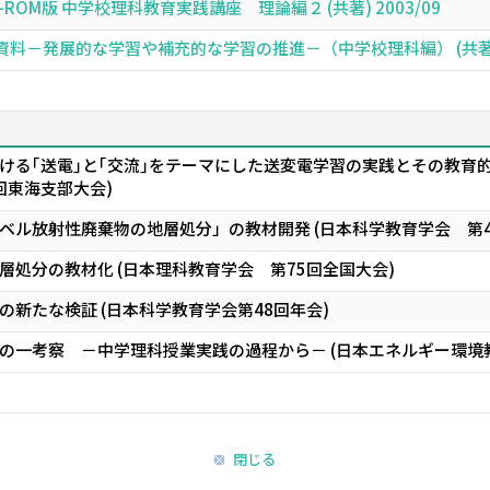
OM版 中学校理科教育実践講座 理論編２ (共著) 2003/09
－発展的な学習や補充的な学習の推進－（中学校理科編） (共著) 2
ける｢送電｣と｢交流｣をテーマにした送変電学習の実践とその教育
回東海支部大会)
ベル放射性廃棄物の地層処分」の教材開発 (日本科学教育学会 第4
処分の教材化 (日本理科教育学会 第75回全国大会)
新たな検証 (日本科学教育学会第48回年会)
の一考察 －中学理科授業実践の過程から－ (日本エネルギー環境教
閉じる