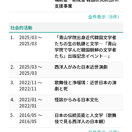
支援事業
全件表示（6件）
社会的活動
1.
2025/03 ～
「青山学院出身近代韓国文学者
2025/03
たちの生の軌跡と文学―『青山
学院で学んだ韓国朝鮮の文学者
たち』出版記念イベント―」
2.
2025/03 ～
西洋人がみた日本近世演劇
2025/03
3.
2022/11 ～
歌舞伎と浄瑠璃：近世日本の演
2022/11
劇と死
4.
2022/01 ～
怪談からみる日本文化
2022/01
5.
2016/05 ～
日本の伝統芸能と人文学（歌舞
2016/05
伎で見る西洋人の日本観）