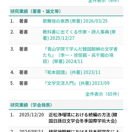
全件表示（6件）
研究業績（著書・論文等）
1.
著書
歌舞伎の東西 (単著) 2026/03/25
2.
著書
教科書に出てくる作家・詩人事典 (単
著) 2025/12/27
3.
著書
『青山学院で学んだ韓国朝鮮の文学者
たち』（李一・徐恒錫・呉千錫の項
目） (単著) 2024/11
4.
著書
『和本図譜』 (共著) 2023/11
5.
著書
『文学交流入門』 (共著) 2023/09
全件表示（65件）
研究業績（学会発表）
1.
2025/12/20
近松浄瑠璃における続編の方法 (韓
国日語日文学会冬季国際学術大会)
2.
2024/08/11
植民地朝鮮における日本留学生によ