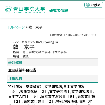
English
研究者情報
TOPページ
> 韓 京子
（最終更新日 : 2026-04-02 20:51:31）
ハン キョンジャ
HAN, Gyoung Ja
韓 京子
所属
青山学院大学 文学部 日本文学科
職種
教授
基幹教員
主要授業科目担当
担当科目
特別演習（卒業論文）,文学研究法,日本文学演習
［９］,表象文化論［２］,文学研究法Ⅰ,文学研究法Ⅱ,
日本学入門Ⅰ［９］,日本文学演習Ⅱ［９］,表象文化論
Ⅰ［２］,表象文化論Ⅱ［２］,特別演習,特別演習（卒