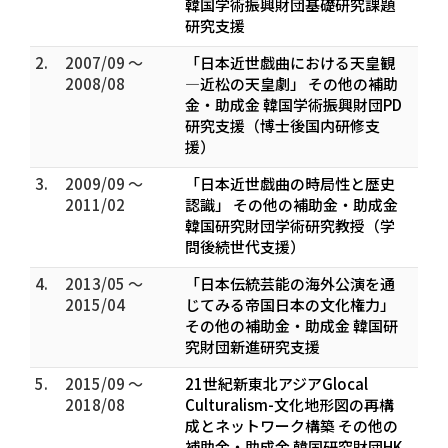
韓国学術振興財団基礎研究課題
研究支援
2.
2007/09 ～
「日本近世戯曲における天皇観
2008/08
―近松の天皇劇」 その他の補助
金・助成金 韓国学術振興財団PD
研究支援（博士後国内研修支
援）
3.
2009/09 ～
「日本近世戯曲の時局性と歴史
2011/02
認識」 その他の補助金・助成金
韓国研究財団学術研究教授（学
問後続世代支援）
4.
2013/05 ～
「日本伝統芸能の海外公演を通
2015/04
じてみる帝国日本の文化権力」
その他の補助金・助成金 韓国研
究財団新進研究支援
5.
2015/09 ～
21世紀新東北アジアGlocal
2018/08
Culturalism-文化地形図の再構
成とネットワーク構築 その他の
補助金・助成金 韓国研究財団HK