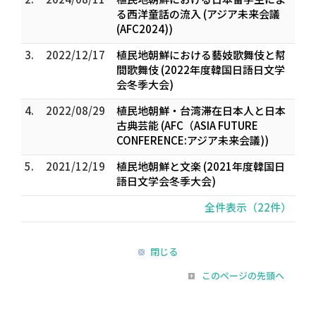
る西洋童話の流入 (アジア未来会議
(AFC2024))
3.
2022/12/17
植民地朝鮮における藝妓歌舞伎と幇
間歌舞伎 (2022年度韓国日語日文学
会冬季大会)
4.
2022/08/29
植民地朝鮮・台湾滞在日本人と日本
古典芸能 (AFC（ASIA FUTURE
CONFERENCE:アジア未来会議))
5.
2021/12/19
植民地朝鮮と文楽 (2021年度韓国日
語日文学会冬季大会)
全件表示（22件）
閉じる
このページの先頭へ