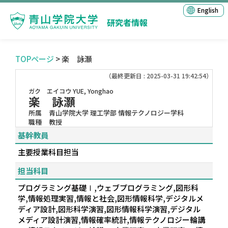
English
研究者情報
TOPページ
> 楽 詠灝
（最終更新日 : 2025-03-31 19:42:54）
ガク エイコウ
YUE, Yonghao
楽 詠灝
所属
青山学院大学 理工学部 情報テクノロジー学科
職種
教授
基幹教員
主要授業科目担当
担当科目
プログラミング基礎Ⅰ,ウェブプログラミング,図形科
学,情報処理実習,情報と社会,図形情報科学,デジタルメ
ディア設計,図形科学演習,図形情報科学演習,デジタル
メディア設計演習,情報確率統計,情報テクノロジー輪講