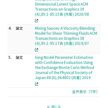
Dimensional Latent Space ACM
Transactions on Graphics 39
(4),85:1-85:15頁 (共著) 2020/08
4.
論文
Mixing Sauces: A Viscosity Blending
Model for Shear Thinning Fluids ACM
Transactions on Graphics 38
(4),95:1-95:17頁 (共著) 2019/07
5.
論文
Ising Model Parameter Estimation
with Confidence Evaluation Using
the Exchange Monte Carlo Method
Journal of the Physical Society of
Japan 88 (6),064802 (共著) 2019
全件表示（7件）
閉じる