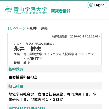
English
研究者情報
TOPページ
> 永井 健夫
（最終更新日 : 2026-03-17 22:18:08）
ナガイ カツオ
NAGAI Katsuo
永井 健夫
所属
青山学院大学 コミュニティ人間科学部 コミュニテ
ィ人間科学科
職種
教授
基幹教員
主要授業科目担当
担当科目
地域学習社会論、女性と社会運動、専門演習ⅠⅡ、卒
業研究ⅠⅡ、地域実習１・２ほか
専門分野及び関連分野