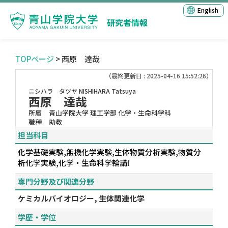
English
研究者情報
TOPページ
> 西原 達哉
（最終更新日 : 2025-04-16 15:52:26）
ニシハラ タツヤ
NISHIHARA Tatsuya
西原 達哉
所属
青山学院大学 理工学部 化学・生命科学科
職種
助教
担当科目
化学基礎実験,無機化学実験,生体物質分析実験,物質分
析化学実験,化学・生命科学輪講I
専門分野及び関連分野
ケミカルバイオロジー, 生体関連化学
学歴・学位