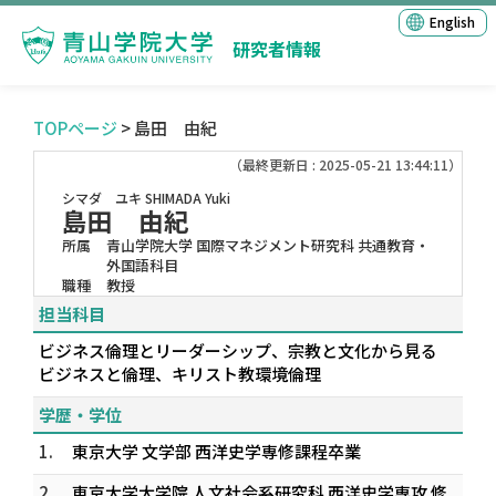
English
研究者情報
TOPページ
> 島田 由紀
（最終更新日 : 2025-05-21 13:44:11）
シマダ ユキ
SHIMADA Yuki
島田 由紀
所属
青山学院大学 国際マネジメント研究科 共通教育・
外国語科目
職種
教授
担当科目
ビジネス倫理とリーダーシップ、宗教と文化から見る
ビジネスと倫理、キリスト教環境倫理
学歴・学位
1.
東京大学 文学部 西洋史学専修課程卒業
2.
東京大学大学院 人文社会系研究科 西洋史学専攻 修