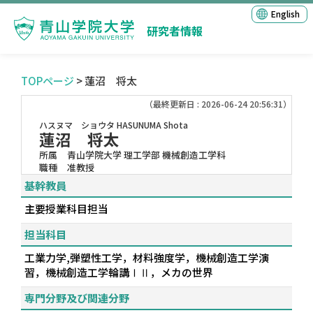
English
研究者情報
TOPページ
> 蓮沼 将太
（最終更新日 : 2026-06-24 20:56:31）
ハスヌマ ショウタ
HASUNUMA Shota
蓮沼 将太
所属
青山学院大学 理工学部 機械創造工学科
職種
准教授
基幹教員
主要授業科目担当
担当科目
工業力学,弾塑性工学，材料強度学，機械創造工学演
習，機械創造工学輪講ⅠⅡ，メカの世界
専門分野及び関連分野