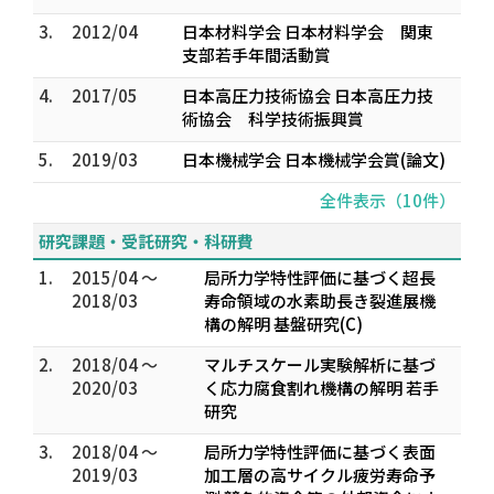
3.
2012/04
日本材料学会 日本材料学会 関東
支部若手年間活動賞
4.
2017/05
日本高圧力技術協会 日本高圧力技
術協会 科学技術振興賞
5.
2019/03
日本機械学会 日本機械学会賞(論文)
全件表示（10件）
研究課題・受託研究・科研費
1.
2015/04 ～
局所力学特性評価に基づく超長
2018/03
寿命領域の水素助長き裂進展機
構の解明 基盤研究(C)
2.
2018/04 ～
マルチスケール実験解析に基づ
2020/03
く応力腐食割れ機構の解明 若手
研究
3.
2018/04 ～
局所力学特性評価に基づく表面
2019/03
加工層の高サイクル疲労寿命予