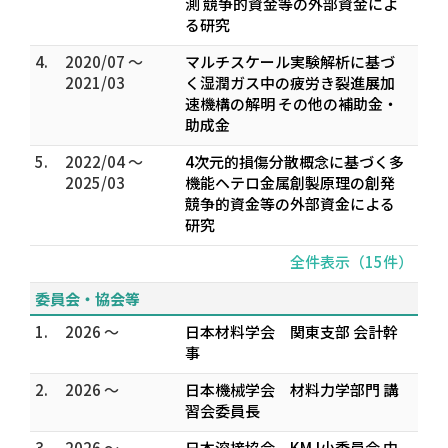
測 競争的資金等の外部資金によ
る研究
4.
2020/07 ～
マルチスケール実験解析に基づ
2021/03
く湿潤ガス中の疲労き裂進展加
速機構の解明 その他の補助金・
助成金
5.
2022/04 ～
4次元的損傷分散概念に基づく多
2025/03
機能ヘテロ金属創製原理の創発
競争的資金等の外部資金による
研究
全件表示（15件）
委員会・協会等
1.
2026 ～
日本材料学会 関東支部 会計幹
事
2.
2026 ～
日本機械学会 材料力学部門 講
習会委員長
3.
2026 ～
日本溶接協会 KMJ小委員会 中