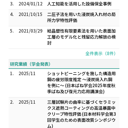
3.
2024/01/12
人工知能を活用した設備保全事例
4.
2021/10/15
二圧子法を用いた浸炭焼入れ材の局
所力学特性評価
5.
2021/03/29
結晶塑性有限要素法を用いた表面加
工層のモデル化と残留応力解放の検
討
全件表示（8件）
研究業績（学会発表）
1.
2025/11
ショットピーニングを施した構造用
鋼の疲労限度推定 ～浸炭焼入れ鋼
を例に～ (日本ばね学会2025年度秋
季ばね及び復元力応用講演会)
2.
2025/11
三層試験片の曲率に基づくセラミッ
クス遮熱コーティングの高温暴露中
クリープ特性評価 (日本材料学会第3
回学生のための表面改質シンポジウ
ム)