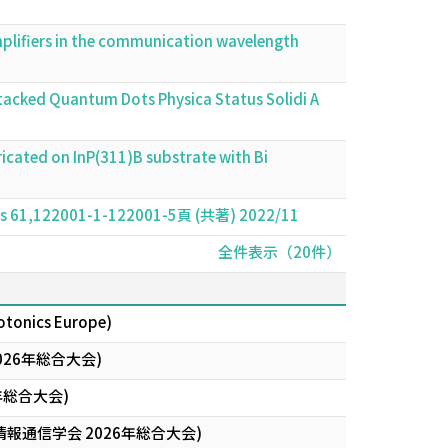
mplifiers in the communication wavelength
tacked Quantum Dots Physica Status Solidi A
icated on InP(311)B substrate with Bi
ysics 61,122001-1-122001-5頁 (共著) 2022/11
全件表示（20件）
otonics Europe)
26年総合大会)
年総合大会)
通信学会 2026年総合大会)