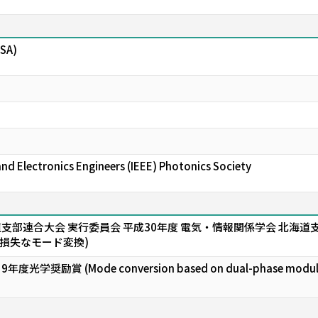
OSA)
 and Electronics Engineers (IEEE) Photonics Society
支部連合大会 実行委員会 平成30年度 電気・情報関係学会 北海道
損失なモード変換)
励賞 (Mode conversion based on dual-phase modulation u