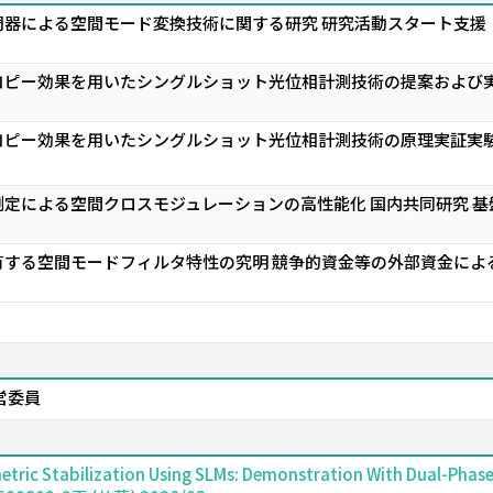
調器による空間モード変換技術に関する研究 研究活動スタート支援
ピー効果を用いたシングルショット光位相計測技術の提案および実
ピー効果を用いたシングルショット光位相計測技術の原理実証実験
定による空間クロスモジュレーションの高性能化 国内共同研究 基
する空間モードフィルタ特性の究明 競争的資金等の外部資金による
営委員
etric Stabilization Using SLMs: Demonstration With Dual-Pha