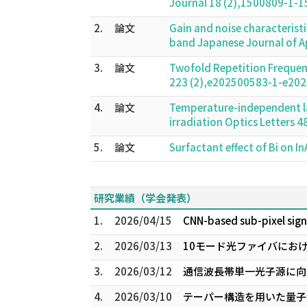
Journal 18 (2),1500809-1
2.
論文
Gain and noise characteris
band Japanese Journal of 
3.
論文
Twofold Repetition Frequen
223 (2),e202500583-1-e20
4.
論文
Temperature-independent las
irradiation Optics Letters
5.
論文
Surfactant effect of Bi on
研究業績（学会発表）
1.
2026/04/15
CNN-based sub-pixel sig
2.
2026/03/13
10モード光ファイバにおけ
3.
2026/03/12
通信波長帯単一光子源に向け
4.
2026/03/10
テーパー構造を用いた量子ド