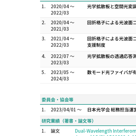
1.
2020/04 ～
光学拡散板と空間光変
2022/03
2.
2020/04 ～
回折格子による光波面コ
2021/03
3.
2021/04 ～
回折格子による光波面コ
2022/03
支援制度
4.
2022/07 ～
光学拡散板の透過応答測
2023/03
5.
2023/05 ～
数モード光ファイバが有
2024/03
委員会・協会等
1.
2023/04/01 ～
日本光学会 総務担当運
研究業績（著書・論文等）
1.
論文
Dual-Wavelength Interferom