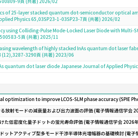
-1500809-9頁 (共著) 2026/02
tics of 25-layer stacked quantum dot-semiconductor optical a
Applied Physics 65,03SP23-1-03SP23-7頁 (共著) 2026/02
cy using Colliding-Pulse Mode-Locked Laser Diode with Multi-S
2500583-5頁 (共著) 2025/11
ing wavelength of highly stacked InAs quantum dot laser fabr
 48 (12),3287-3290頁 (共著) 2023/06
 InAs quantum dot laser diode Japanese Journal of Applied Ph
nal optimization to improve LCOS-SLM phase accuracy (SPIE Ph
る放射モードの減衰量および出力波面の評価 (電子情報通信学会 20
た低密度化量子ドットの蛍光寿命評価 (電子情報通信学会 2026
ットアクティブ型多モード干渉半導体光増幅器の基礎検討 (電子情報