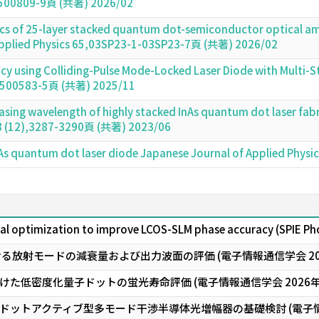
-1500809-9頁 (共著) 2026/02
tics of 25-layer stacked quantum dot-semiconductor optical a
Applied Physics 65,03SP23-1-03SP23-7頁 (共著) 2026/02
cy using Colliding-Pulse Mode-Locked Laser Diode with Multi-S
2500583-5頁 (共著) 2025/11
ing wavelength of highly stacked InAs quantum dot laser fabr
 48 (12),3287-3290頁 (共著) 2023/06
 InAs quantum dot laser diode Japanese Journal of Applied Ph
nal optimization to improve LCOS-SLM phase accuracy (SPIE Ph
る放射モードの減衰量および出力波面の評価 (電子情報通信学会 20
た低密度化量子ドットの蛍光寿命評価 (電子情報通信学会 2026
ットアクティブ型多モード干渉半導体光増幅器の基礎検討 (電子情報