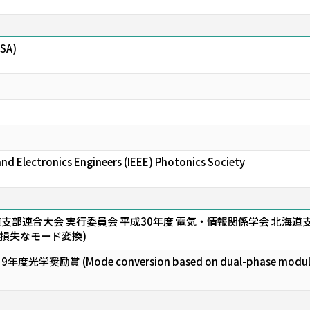
OSA)
 and Electronics Engineers (IEEE) Photonics Society
支部連合大会 実行委員会 平成30年度 電気・情報関係学会 北海道
損失なモード変換)
励賞 (Mode conversion based on dual-phase modulation u