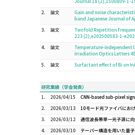
Journal 18 (2),1500809-1
2.
論文
Gain and noise characteris
band Japanese Journal of 
3.
論文
Twofold Repetition Frequen
223 (2),e202500583-1-e20
4.
論文
Temperature-independent las
irradiation Optics Letters
5.
論文
Surfactant effect of Bi on
研究業績（学会発表）
1.
2026/04/15
CNN-based sub-pixel sig
2.
2026/03/13
10モード光ファイバにおけ
3.
2026/03/12
通信波長帯単一光子源に向け
4.
2026/03/10
テーパー構造を用いた量子ド