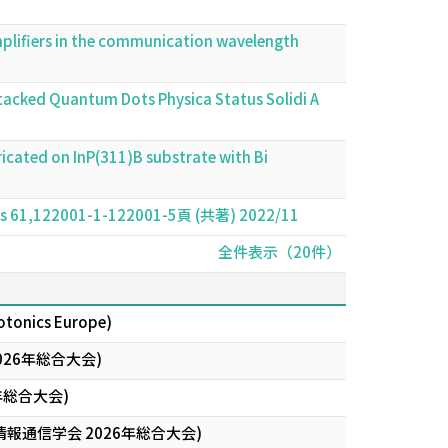
mplifiers in the communication wavelength
tacked Quantum Dots Physica Status Solidi A
icated on InP(311)B substrate with Bi
ysics 61,122001-1-122001-5頁 (共著) 2022/11
全件表示（20件）
otonics Europe)
26年総合大会)
年総合大会)
通信学会 2026年総合大会)