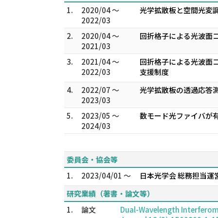
1.
2020/04 ～
光学拡散板と空間光変
2022/03
2.
2020/04 ～
回折格子による光波面コ
2021/03
3.
2021/04 ～
回折格子による光波面コ
2022/03
支援制度
4.
2022/07 ～
光学拡散板の透過応答測
2023/03
5.
2023/05 ～
数モード光ファイバが有
2024/03
委員会・協会等
1.
2023/04/01 ～
日本光学会 総務担当運
研究業績（著書・論文等）
1.
論文
Dual-Wavelength Interferom