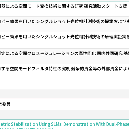
調器による空間モード変換技術に関する研究 研究活動スタート支援
ピー効果を用いたシングルショット光位相計測技術の提案および実
ピー効果を用いたシングルショット光位相計測技術の原理実証実験
定による空間クロスモジュレーションの高性能化 国内共同研究 基
する空間モードフィルタ特性の究明 競争的資金等の外部資金による
営委員
etric Stabilization Using SLMs: Demonstration With Dual-Pha