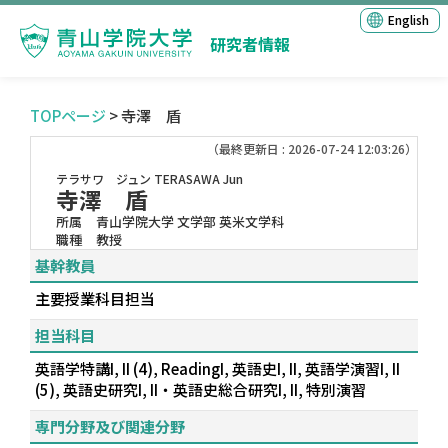
English
研究者情報
TOPページ
> 寺澤 盾
（最終更新日 : 2026-07-24 12:03:26）
テラサワ ジュン
TERASAWA Jun
寺澤 盾
所属
青山学院大学 文学部 英米文学科
職種
教授
基幹教員
主要授業科目担当
担当科目
英語学特講I, II (4), ReadingI, 英語史I, II, 英語学演習I, II
(5), 英語史研究I, II・英語史総合研究I, II, 特別演習
専門分野及び関連分野