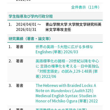
全件表示（11件）
学生指導及び学内行政分担
1.
2024/04/01 ～
青山学院大学 大学院文学研究科英
2026/03/31
米文学専攻主任
研究業績（著書・論文等）
1.
著書
世界の英語—5大陸に広がる多様な
Englishes (単著) 2026/03
2.
著書
英語標準化の諸相—20世紀以降を中心
に 言語の標準化を考える―日中英独仏
「対照言語史」の試み,129-148頁 (単
著) 2022/06
3.
著書
The Hebrews with Braided Locks: A
Note on
Wundenlocc
(
Judith
325)
Medieval English Syntax: Studies in
Honor of Michiko Ogura (単著) 2022
4.
著書
英語教師のための英語史 (共著)