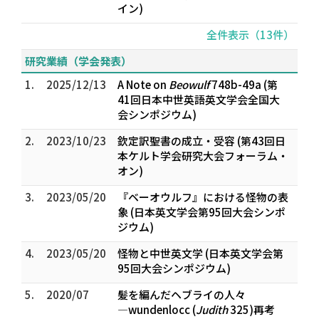
イン)
全件表示（13件）
研究業績（学会発表）
1.
2025/12/13
A Note on
Beowulf
748b-49a (第
41回日本中世英語英文学会全国大
会シンポジウム)
2.
2023/10/23
欽定訳聖書の成立・受容 (第43回日
本ケルト学会研究大会フォーラム・
オン)
3.
2023/05/20
『ベーオウルフ』における怪物の表
象 (日本英文学会第95回大会シンポ
ジウム)
4.
2023/05/20
怪物と中世英文学 (日本英文学会第
95回大会シンポジウム)
5.
2020/07
髪を編んだヘブライの人々
―wundenlocc (
Judith
325)再考