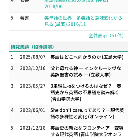
2018/06
5.
著書
英単語の世界—多義語と意味変化から
見る (単著) 2016/11
全件表示（51件）
研究業績（招待講演）
1.
2025/08/07
英語はどこへ向かうのか (広島大学)
2.
2023/12/16
父と母なる神 — インクルーシヴな
英訳聖書の試み — (立教大学)
3.
2023/05/27
3単現に-sをつけるのはなぜ？—英
語史から英語の不思議を読み解く
(青山学院大学)
4.
2022/06/01
She don’t care.ってあり？—現代英
語の多様性と変化 (オンライン)
5.
2021/12/18
英語史の新たなフロンティア—変容
する現代英語 (青山学院大学オンラ