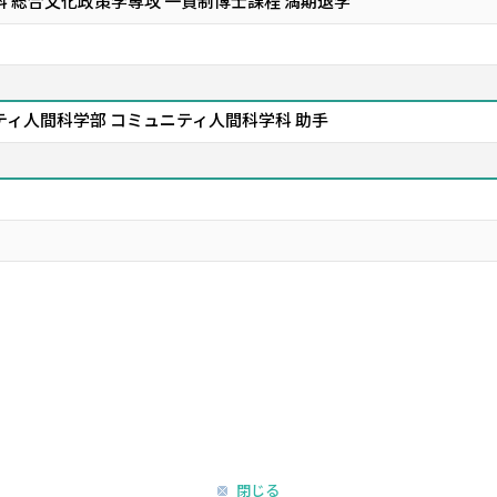
 総合文化政策学専攻 一貫制博士課程 満期退学
ティ人間科学部 コミュニティ人間科学科 助手
閉じる