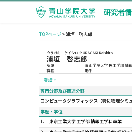
研究者情
TOPページ
> 浦垣 啓志郎
ウラガキ ケイシロウ
URAGAKI Keishiro
浦垣 啓志郎
所属
青山学院大学 理工学部 情
職種
助手
業績
専門分野及び関連分野
コンピュータグラフィックス（特に物理シミュレー
学歴・学位
1.
東京工業大学 工学部 情報工学科卒業