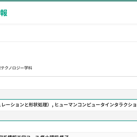
報
報テクノロジー学科
ションと形状処理）, ヒューマンコンピュータインタラクション（Aug