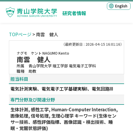
English
研究者情報
TOPページ
> 南雲 健人
（最終更新日 : 2026-04-15 16:01:16）
ナグモ ケント
NAGUMO Kento
南雲 健人
所属
青山学院大学 理工学部 電気電子工学科
職種
助教
担当科目
電気計測実験、電気電子工学基礎実験I、電気回路III
専門分野及び関連分野
生体計測, 感性工学, Human-Computer Interaction,
画像処理, 信号処理, 生理心理学 キーワード(生体セン
サー技術、感性評価指標、画像認識・検出技術、睡
眠・覚醒状態評価)