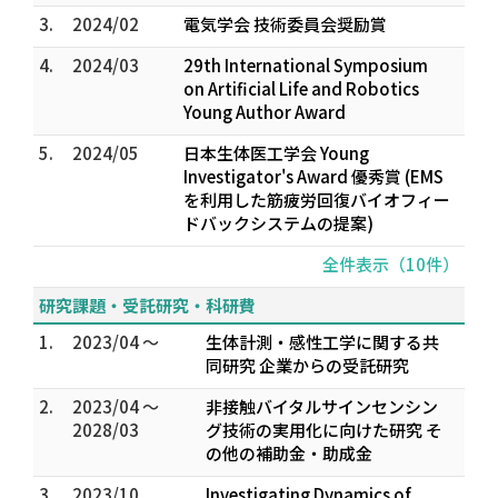
3.
2024/02
電気学会 技術委員会奨励賞
4.
2024/03
29th International Symposium
on Artificial Life and Robotics
Young Author Award
5.
2024/05
日本生体医工学会 Young
Investigator's Award 優秀賞 (EMS
を利用した筋疲労回復バイオフィー
ドバックシステムの提案)
全件表示（10件）
研究課題・受託研究・科研費
1.
2023/04 ～
生体計測・感性工学に関する共
同研究 企業からの受託研究
2.
2023/04 ～
非接触バイタルサインセンシン
2028/03
グ技術の実用化に向けた研究 そ
の他の補助金・助成金
3.
2023/10
Investigating Dynamics of