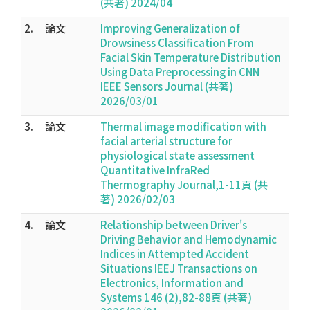
(共著) 2024/04
2.
論文
Improving Generalization of
Drowsiness Classification From
Facial Skin Temperature Distribution
Using Data Preprocessing in CNN
IEEE Sensors Journal (共著)
2026/03/01
3.
論文
Thermal image modification with
facial arterial structure for
physiological state assessment
Quantitative InfraRed
Thermography Journal,1-11頁 (共
著) 2026/02/03
4.
論文
Relationship between Driver's
Driving Behavior and Hemodynamic
Indices in Attempted Accident
Situations IEEJ Transactions on
Electronics, Information and
Systems 146 (2),82-88頁 (共著)