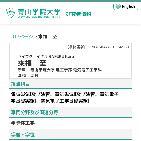
English
研究者情報
TOPページ
> 來福 至
（最終更新日 : 2026-04-21 12:56:12）
ライフク イタル
RAIFUKU Itaru
來福 至
所属
青山学院大学 理工学部 電気電子工学科
職種
助教
担当科目
電気磁気I及び演習、電気磁気II及び演習、電気電子工
学基礎実験I、電気電子工学基礎実験I
専門分野及び関連分野
半導体工学
学歴・学位