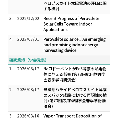
ペロブスカイト太陽電池の評価に関
する検討
3.
2022/12/02
Recent Progress of Perovskite
Solar Cells Toward Indoor
Applications
4.
2022/07/01
Perovskite solar cell: An emerging
and promising indoor energy
harvesting device
研究業績（学会発表）
1.
2026/03/17
NaClドーパントがFeS薄膜の熱電物
性に与える影響 (第73回応用物理学
会春季学術講演会)
2.
2026/03/17
無機系ハライドペロブスカイト薄膜
のスパッタ成膜における再現性の検
討 (第73回応用物理学会春季学術講
演会)
3.
2026/03/16
Vapor Transport Deposition of