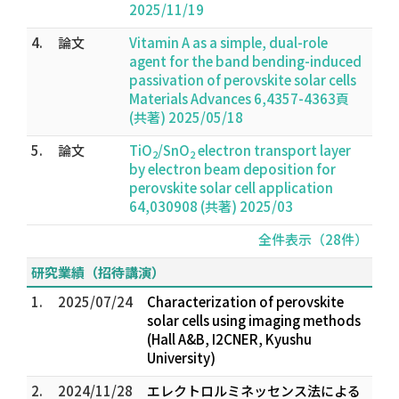
2025/11/19
4.
論文
Vitamin A as a simple, dual-role
agent for the band bending-induced
passivation of perovskite solar cells
Materials Advances 6,4357-4363頁
(共著) 2025/05/18
5.
論文
TiO
/SnO
electron transport layer
2
2
by electron beam deposition for
perovskite solar cell application
64,030908 (共著) 2025/03
全件表示（28件）
研究業績（招待講演）
1.
2025/07/24
Characterization of perovskite
solar cells using imaging methods
(Hall A&B, I2CNER, Kyushu
University)
2.
2024/11/28
エレクトロルミネッセンス法による