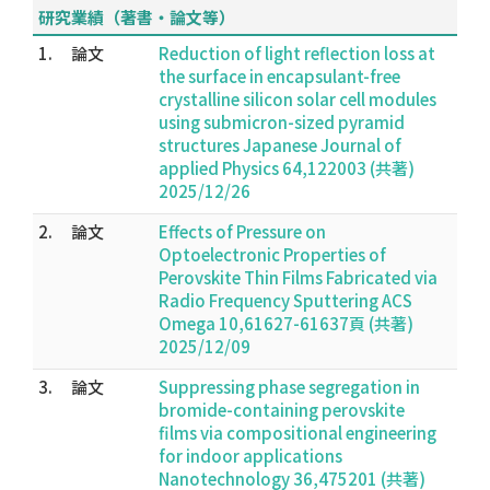
研究業績（著書・論文等）
1.
論文
Reduction of light reflection loss at
the surface in encapsulant-free
crystalline silicon solar cell modules
using submicron-sized pyramid
structures Japanese Journal of
applied Physics 64,122003 (共著)
2025/12/26
2.
論文
Effects of Pressure on
Optoelectronic Properties of
Perovskite Thin Films Fabricated via
Radio Frequency Sputtering ACS
Omega 10,61627-61637頁 (共著)
2025/12/09
3.
論文
Suppressing phase segregation in
bromide-containing perovskite
films via compositional engineering
for indoor applications
Nanotechnology 36,475201 (共著)