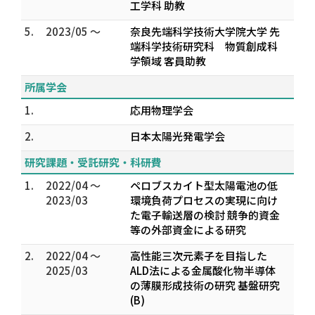
工学科 助教
5.
2023/05 ～
奈良先端科学技術大学院大学 先
端科学技術研究科 物質創成科
学領域 客員助教
所属学会
1.
応用物理学会
2.
日本太陽光発電学会
研究課題・受託研究・科研費
1.
2022/04 ～
ペロブスカイト型太陽電池の低
2023/03
環境負荷プロセスの実現に向け
た電子輸送層の検討 競争的資金
等の外部資金による研究
2.
2022/04 ～
高性能三次元素子を目指した
2025/03
ALD法による金属酸化物半導体
の薄膜形成技術の研究 基盤研究
(B)