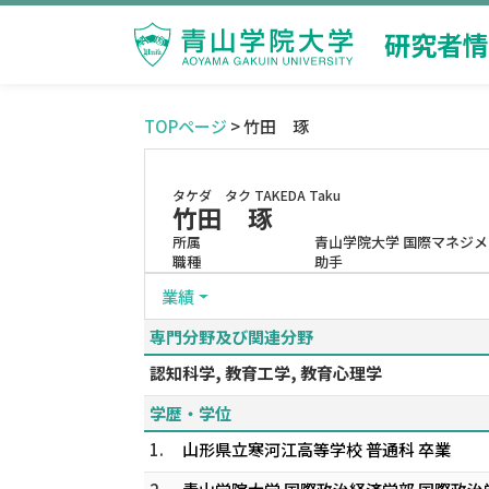
研究者情
TOPページ
> 竹田 琢
タケダ タク
TAKEDA Taku
竹田 琢
所属
青山学院大学 国際マネジ
職種
助手
業績
専門分野及び関連分野
認知科学, 教育工学, 教育心理学
学歴・学位
1.
山形県立寒河江高等学校 普通科 卒業