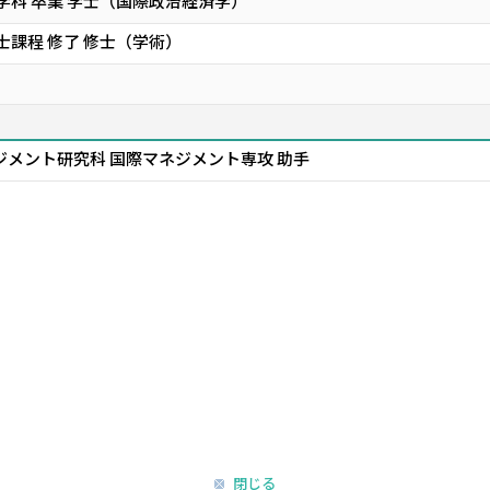
学科 卒業 学士（国際政治経済学）
士課程 修了 修士（学術）
ジメント研究科 国際マネジメント専攻 助手
閉じる