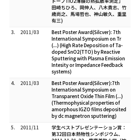
ドープTiO2薄膜の熱拡散率測定」
田崎ちひろ、岡伸人、八木貴志、竹
歳尚之、馬場哲也、神山敏久、重里
有三)
3.
2011/03
Best Poster Award(Silcver): 7th
International Symposium on Tr
(...) (High Rate Deposition of Ta-
doped SnO2(TTO) by Reactive
Sputtering with Plasma Emission
Intesity or Impedance Feedback
systems)
4.
2011/03
Best Poster Award(Silcver):7th
International Symposium on
Transparent Oxide Thin Film (...)
(Thermophysical properties of
amorphous IGZO films deposited
by dc magnetron sputtering)
5.
2011/11
学生ベストプレゼンテーション賞：
第32回日本熱物性シンポジウム、