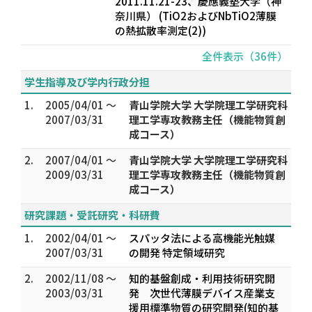
2011.11.21-23、慶應義塾大学（神
奈川県） (TiO2およびNbTiO2薄膜
の熱拡散率測定(2))
全件表示（36件）
学生指導及び学内行政分担
1.
2005/04/01 ～
青山学院大学 大学院理工学研究科
2007/03/31
理工学専攻教務主任（機能物質創
成コース）
2.
2007/04/01 ～
青山学院大学 大学院理工学研究科
2009/03/31
理工学専攻教務主任（機能物質創
成コース）
研究課題・受託研究・科研費
1.
2002/04/01 ～
スパッタ法による高機能光触媒
2007/03/31
の開発 特定領域研究
2.
2002/11/08 ～
知的基盤創成・利用技術研究開
2003/03/31
発 次世代薄膜デバイス産業支
援用標準物質の研究開発(知的基