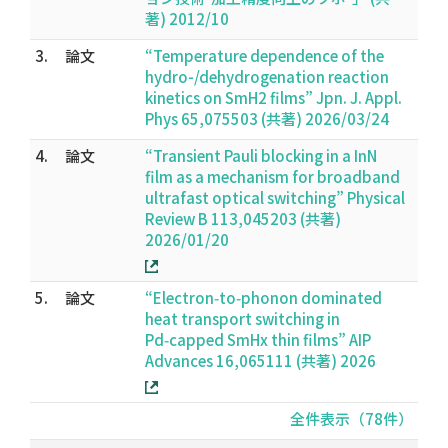
著) 2012/10
3.
論文
“Temperature dependence of the
hydro-/dehydrogenation reaction
kinetics on SmH2 films” Jpn. J. Appl.
Phys 65,075503 (共著) 2026/03/24
4.
論文
“Transient Pauli blocking in a InN
film as a mechanism for broadband
ultrafast optical switching” Physical
Review B 113,045203 (共著)
2026/01/20
5.
論文
“Electron‑to‑phonon dominated
heat transport switching in
Pd‑capped SmHx thin films” AIP
Advances 16,065111 (共著) 2026
全件表示（78件）