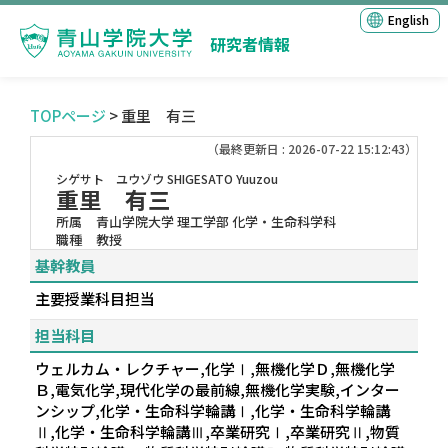
English
研究者情報
TOPページ
> 重里 有三
（最終更新日 : 2026-07-22 15:12:43）
シゲサト ユウゾウ
SHIGESATO Yuuzou
重里 有三
所属
青山学院大学 理工学部 化学・生命科学科
職種
教授
基幹教員
主要授業科目担当
担当科目
ウェルカム・レクチャー,化学Ⅰ,無機化学Ｄ,無機化学
Ｂ,電気化学,現代化学の最前線,無機化学実験,インター
ンシップ,化学・生命科学輪講Ⅰ,化学・生命科学輪講
Ⅱ,化学・生命科学輪講Ⅲ,卒業研究Ⅰ,卒業研究Ⅱ,物質