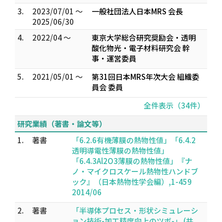
3.
2023/07/01 ～
一般社団法人日本MRS 会長
2025/06/30
4.
2022/04 ～
東京大学総合研究奨励会・透明
酸化物光・電子材料研究会 幹
事・運営委員
5.
2021/05/01 ～
第31回日本MRS年次大会 組織委
員会 委員
全件表示（34件）
研究業績（著書・論文等）
1.
著書
「6.2.6有機薄膜の熱物性値」「6.4.2
透明導電性薄膜の熱物性値」
「6.4.3Al2O3薄膜の熱物性値」『ナ
ノ・マイクロスケール熱物性ハンドブ
ック』（日本熱物性学会編）,1-459
2014/06
2.
著書
「半導体プロセス・形状シミュレーシ
ョン技術-加工精度向上のツボ-」 (共