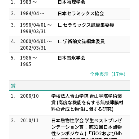
1.
1983 ～
日本物理学会
2.
1984/04 ～
日本セラミックス協会
3.
1996/04/01 ～
∟ セラミックス誌編集委員
1998/03/31
4.
2000/04/01 ～
∟ 学術論文誌編集委員
2002/03/31
5.
1986 ～
日本雪氷学会
1995
全件表示（17件）
賞
1.
2006/10
学校法人青山学院 青山学院学術褒
賞 (高度な機能を有する無機薄膜材
料の合成と物性に関する研究)
2.
2010/11
日本熱物性学会 学生ベストプレゼ
ンテーション賞：第31回日本熱物
性シンポジウム (「TiO2およびNb