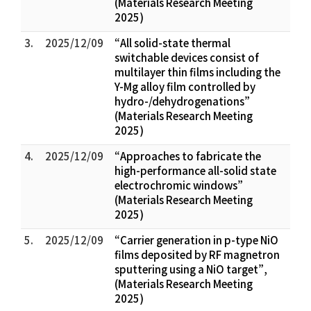
(Materials Research Meeting
2025)
3.
2025/12/09
“All solid-state thermal
switchable devices consist of
multilayer thin films including the
Y-Mg alloy film controlled by
hydro-/dehydrogenations”
(Materials Research Meeting
2025)
4.
2025/12/09
“Approaches to fabricate the
high-performance all-solid state
electrochromic windows”
(Materials Research Meeting
2025)
5.
2025/12/09
“Carrier generation in p-type NiO
films deposited by RF magnetron
sputtering using a NiO target”,
(Materials Research Meeting
2025)