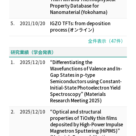
Property Database for
Nanomaterial (Yokohama)
5.
2021/10/20
IGZO TFTs: from deposition
process (オンライン)
全件表示（47件）
研究業績（学会発表）
1.
2025/12/10
“Differentiating the
Wavefunctions of Valence and In-
Gap States in p-type
Semiconductors using Constant-
Initial-State Photoelectron Yield
Spectroscopy” (Materials
Research Meeting 2025)
2.
2025/12/10
“Optical and structural
properties of TiOxNy thin films
deposited by High-Power Impulse
Magnetron Sputtering (HiPIMS)”