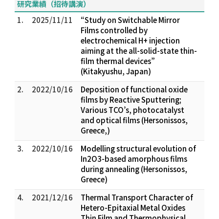
研究業績（招待講演）
1.
2025/11/11
“Study on Switchable Mirror
Films controlled by
electrochemical H+ injection
aiming at the all-solid-state thin-
film thermal devices”
(Kitakyushu, Japan)
2.
2022/10/16
Deposition of functional oxide
films by Reactive Sputtering;
Various TCO’s, photocatalyst
and optical films (Hersonissos,
Greece,)
3.
2022/10/16
Modelling structural evolution of
In2O3-based amorphous films
during annealing (Hersonissos,
Greece)
4.
2021/12/16
Thermal Transport Character of
Hetero-Epitaxial Metal Oxides
Thin Film and Thermophysical